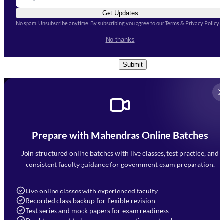
Get Updates
No spam. Unsubscribe anytime. By subscribing you agree to our Terms & Privacy Policy.
I accept the
Terms and
No thanks
Conditions
and
Privacy Policy
*
Submit
Prepare with Mahendras Online Batches
Mahendra Arcade, CP-9, Vijayant Khand, Gomti Nagar,
Faizabad Road, Lucknow - 226010
Join structured online batches with live classes, test practice, and
7052477777
consistent faculty guidance for government exam preparation.
7052577777 (Mon to Sat 9:00AM to 6:00PM)
info@mahendras.org
Live online classes with experienced faculty
Recorded class backup for flexible revision
Navigation
Test series and mock papers for exam readiness