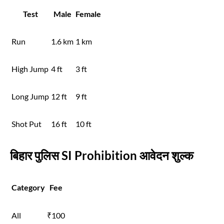
Test
Male
Female
Run
1.6 km
1 km
High Jump
4 ft
3 ft
Long Jump
12 ft
9 ft
Shot Put
16 ft
10 ft
बिहार पुलिस SI Prohibition आवेदन शुल्क
Category
Fee
All
₹100