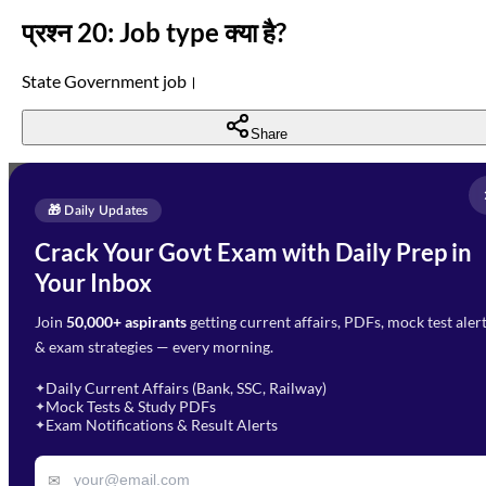
प्रश्न 20: Job type क्या है?
State Government job।
Share
Full Name
*
Enquire Now
🎁 Daily Updates
Email Address
*
Crack Your Govt Exam with Daily Prep in
Need Help with Your
Your Inbox
Phone Number
*
Preparation?
Join
50,000+ aspirants
getting current affairs, PDFs, mock test aler
Select Branch
*
Fill out the form and our team
& exam strategies — every morning.
will get in touch with you
Select a branch
soon.
Select Course
*
Daily Current Affairs (Bank, SSC, Railway)
✦
Mock Tests & Study PDFs
✦
Select a course
Exam Notifications & Result Alerts
✦
Remark
✉