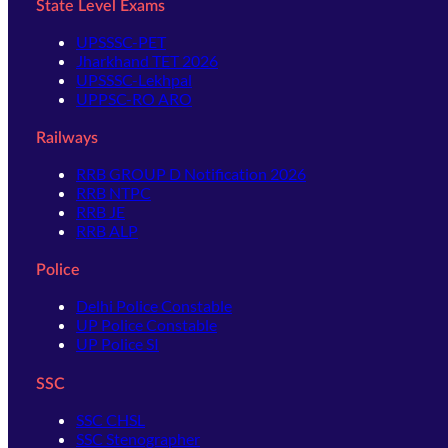
State Level Exams
UPSSSC-PET
Jharkhand TET 2026
UPSSSC-Lekhpal
UPPSC-RO ARO
Railways
RRB GROUP D Notification 2026
RRB NTPC
RRB JE
RRB ALP
Police
Delhi Police Constable
UP Police Constable
UP Police SI
SSC
SSC CHSL
SSC Stenographer