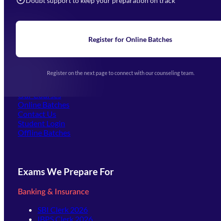
Doubt support to keep your preparation on track
Home
About Us
Blogs
News
Learning
Register for Online Batches
Exam Notifications
Upcoming Exams
Events & Awards Gallery
Register on the next page to connect with our counseling team.
(opens in new tab)
Careers
Offline Centers
Our Courses
Online Batches
Contact Us
(opens in new tab)
Student Login
Offline Batches
Exams We Prepare For
Banking & Insurance
SBI Clerk 2026
IBPS Clerk 2026