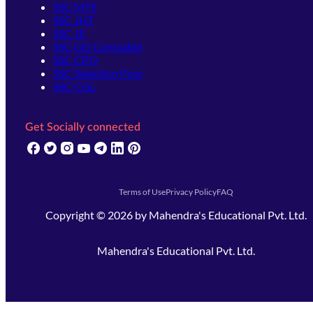
SSC MTS
SSC JHT
SSC JE
SSC GD Constable
SSC CPO
SSC Selection Post
SSC CGL
Get Socially connected
(opens in new tab)
(opens in new tab)
(opens in new tab)
(opens in new tab)
(opens in new tab)
(opens in new tab)
(opens in new tab)
Terms of Use
Privacy Policy
FAQ
Copyright ©
2026
by
Mahendra's Educational Pvt. Ltd.
Mahendra's Educational Pvt. Ltd.