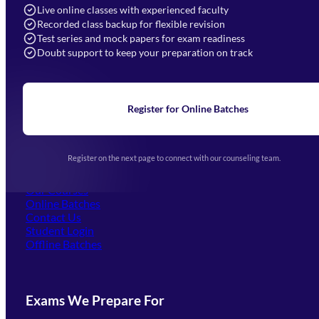
info@mahendras.org
Live online classes with experienced faculty
Recorded class backup for flexible revision
Navigation
Test series and mock papers for exam readiness
Doubt support to keep your preparation on track
Home
About Us
Blogs
News
Learning
Register for Online Batches
Exam Notifications
Upcoming Exams
Events & Awards Gallery
Register on the next page to connect with our counseling team.
(opens in new tab)
Careers
Offline Centers
Our Courses
Online Batches
Contact Us
(opens in new tab)
Student Login
Offline Batches
Exams We Prepare For