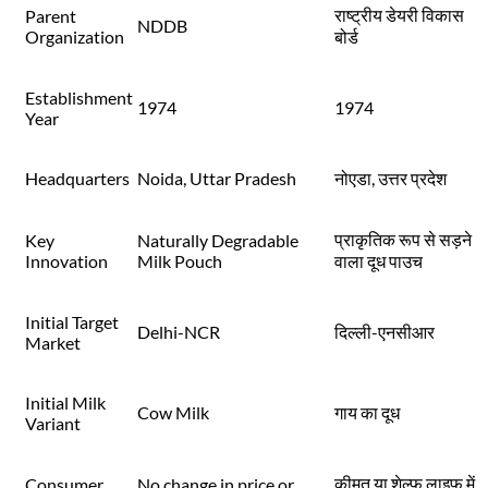
राष्ट्रीय डेयरी विकास
Parent
NDDB
Organization
बोर्ड
Establishment
1974
1974
Year
Headquarters
Noida, Uttar Pradesh
नोएडा, उत्तर प्रदेश
प्राकृतिक रूप से सड़ने
Key
Naturally Degradable
Innovation
Milk Pouch
वाला दूध पाउच
Initial Target
Delhi-NCR
दिल्ली-एनसीआर
Market
Initial Milk
Cow Milk
गाय का दूध
Variant
कीमत या शेल्फ लाइफ में
Consumer
No change in price or