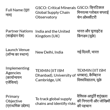
GSCO: क्रिटिकल
GSCO: Critical Minerals
Full Name (पूरा
Global Supply Chain
मिनरल्स ग्लोबल सप्लाई
नाम)
Observatory
चेन ऑब्जर्वेटरी
Partner Nations
भारत और यूनाइटेड
India and the United
(साझेदार देश)
Kingdom (UK)
किंगडम (यूके)
Launch Venue
नई दिल्ली, भारत
New Delhi, India
(लॉन्च का स्थान)
Implementing
TEXMiN (IIT ISM
TEXMiN (IIT ISM
Agencies
धनबाद), कैम्ब्रिज
Dhanbad), University of
(कार्यान्वयन
Cambridge, UK
विश्वविद्यालय, यूके
एजेंसियां)
वैश्विक आपूर्ति श्रृंखला
Primary
To track global supply
Objective
की निगरानी और जोखिमों
chains and identify risks
(प्राथमिक उद्देश्य)
की पहचान