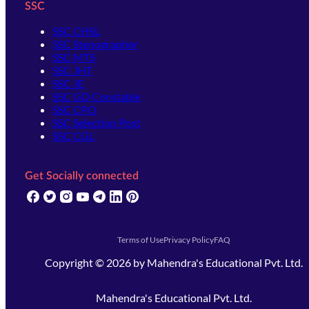
SSC
SSC CHSL
SSC Stenographer
SSC MTS
SSC JHT
SSC JE
SSC GD Constable
SSC CPO
SSC Selection Post
SSC CGL
Get Socially connected
(opens in new tab)
(opens in new tab)
(opens in new tab)
(opens in new tab)
(opens in new tab)
(opens in new tab)
(opens in new tab)
Terms of Use
Privacy Policy
FAQ
Copyright ©
2026
by
Mahendra's Educational Pvt. Ltd.
Mahendra's Educational Pvt. Ltd.