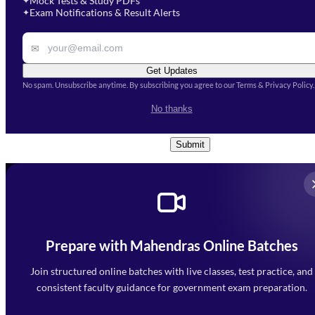
Mock Tests & Study PDFs
✦
Select a course
Exam Notifications & Result Alerts
✦
Remark
✉
Get Updates
No spam. Unsubscribe anytime. By subscribing you agree to our Terms & Privacy Policy.
I accept the
Terms and
No thanks
Conditions
and
Privacy Policy
*
Submit
Prepare with Mahendras Online Batches
Mahendra Arcade, CP-9, Vijayant Khand, Gomti Nagar,
Faizabad Road, Lucknow - 226010
Join structured online batches with live classes, test practice, and
7052477777
consistent faculty guidance for government exam preparation.
7052577777 (Mon to Sat 9:00AM to 6:00PM)