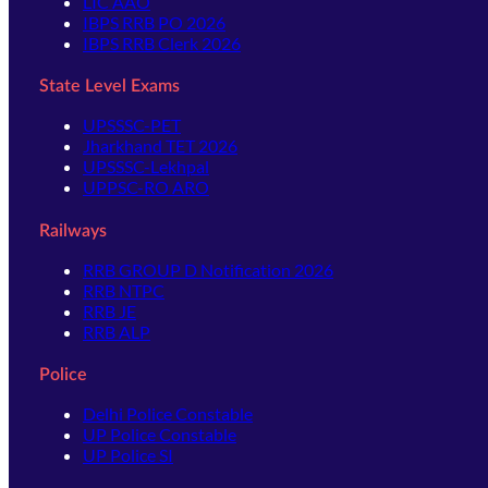
LIC AAO
IBPS RRB PO 2026
IBPS RRB Clerk 2026
State Level Exams
UPSSSC-PET
Jharkhand TET 2026
UPSSSC-Lekhpal
UPPSC-RO ARO
Railways
RRB GROUP D Notification 2026
RRB NTPC
RRB JE
RRB ALP
Police
Delhi Police Constable
UP Police Constable
UP Police SI