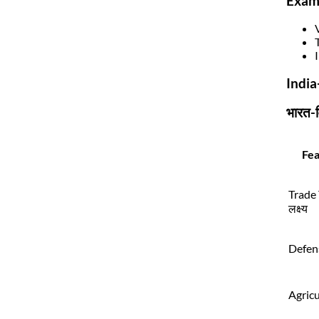
Exam
India
भारत-व
Fea
Trade T
लक्ष्य
Defense
Agricu