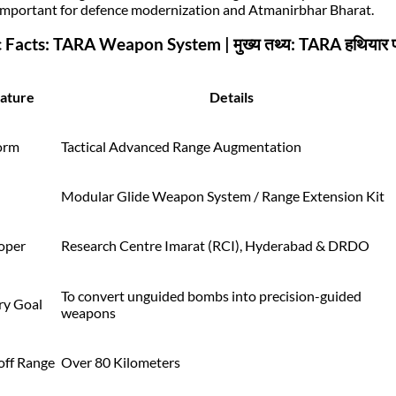
Important for defence modernization and Atmanirbhar Bharat.
c Facts: TARA Weapon System | मुख्य तथ्य: TARA हथियार प
ature
Details
Form
Tactical Advanced Range Augmentation
Modular Glide Weapon System / Range Extension Kit
oper
Research Centre Imarat (RCI), Hyderabad & DRDO
To convert unguided bombs into precision-guided
ry Goal
weapons
off Range
Over 80 Kilometers