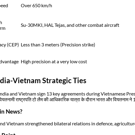
peed
Over 650 km/h
h
Su-30MKI, HAL Tejas, and other combat aircraft
orm
acy (CEP)
Less than 3 meters (Precision strike)
dvantage
High precision at a very low cost
ndia-Vietnam Strategic Ties
India and Vietnam sign 13 key agreements during Vietnamese Preside
वियतनामी राष्ट्रपति टो लैम की आधिकारिक यात्रा के दौरान भारत और वियतनाम ने 1
in News?
and Vietnam strengthened bilateral relations in defence, agricultur