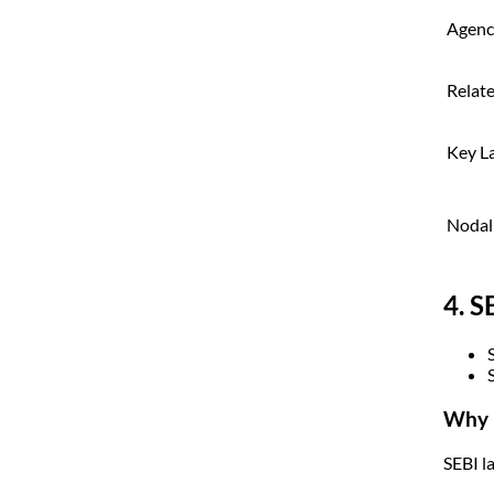
Agenc
Relat
Key L
Nodal
4. S
S
Why 
SEBI l