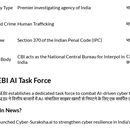
y Type
Premier investigating agency of India
भा
ed Crime
Human Trafficking
म
aw
Section 370 of the Indian Penal Code (IPC)
भा
CB
CBI acts as the National Central Bureau for Interpol in
 Body
India
कर
EBI AI Task Force
SEBI establishes a dedicated task force to combat AI-driven cyber t
EBI ने वित्तीय बाजारों में AI-संचालित साइबर खतरों से निपटने के लिए एक समर्पि
in News?
aunched Cyber-Suraksha.ai to strengthen cyber resilience in India’s