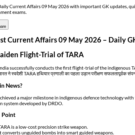
aily Current Affairs 09 May 2026 with important GK updates, qui
nment exams.
are
st Current Affairs 09 May 2026 – Daily 
aiden Flight-Trial of TARA
India successfully conducts the first flight-trial of the indigenou
भारत ने स्वदेशी TARA हथियार प्रणाली का पहला उड़ान परीक्षण सफलतापूर्वक संप
in News?
achieved a major milestone in indigenous defence technology with 
n system developed by DRDO.
 Point
TARA is a low-cost precision strike weapon.
It converts unguided bombs into smart guided weapons.