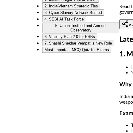
Read D
2. India-Vietnam Strategic Ties
gover
3. Cyber-Slavery Network Busted
4. SEBI AI Task Force
5. Urban Testbed and Aerosol
Sh
Observatory
6. Viability Plan 2.0 for RRBs
Late
7. Shashi Shekhar Vempati’s New Role
Most Important MCQ Quiz for Exams
1. M
Why 
India 
weapo
Exam