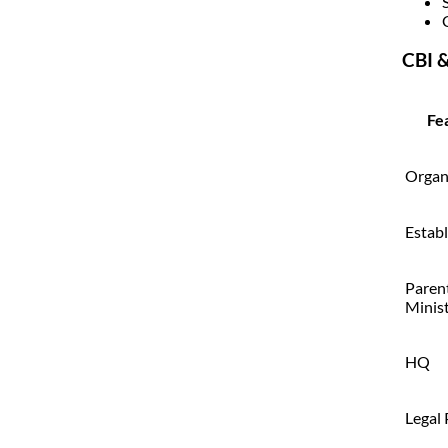
CBI &
Fe
Organ
Estab
Paren
Minis
HQ
Legal