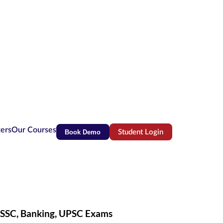
ters
Our Courses
Book Demo
Student Login
(opens in new tab)
r SSC, Banking, UPSC Exams