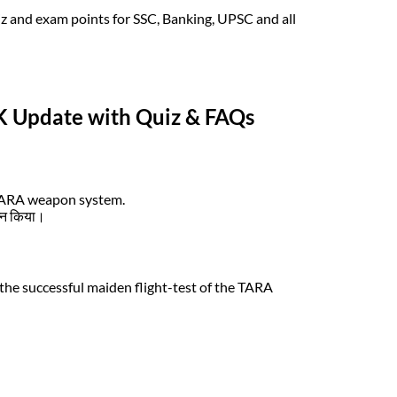
z and exam points for SSC, Banking, UPSC and all
GK Update with Quiz & FAQs
s TARA weapon system.
न्न किया।
the successful maiden flight-test of the TARA