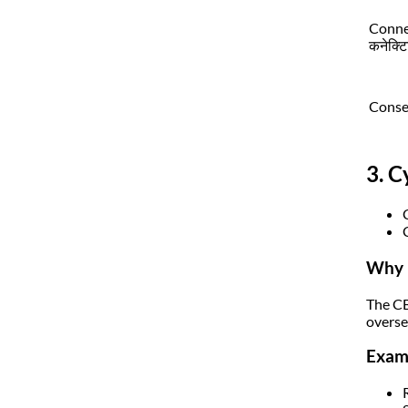
Connec
कनेक्टि
Conser
3. 
C
Why 
The CB
overse
Exam