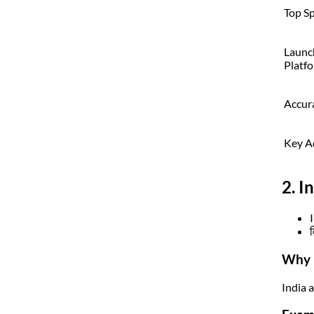
Top S
Launc
Platf
Accur
Key A
2. I
Why 
India 