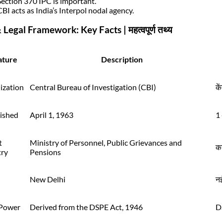
Section 370 IPC is important.
CBI acts as India’s Interpol nodal agency.
 Legal Framework: Key Facts | महत्वपूर्ण तथ्य
ature
Description
ization
Central Bureau of Investigation (CBI)
के
lished
April 1, 1963
1 
t
Ministry of Personnel, Public Grievances and
का
try
Pensions
New Delhi
नई
 Power
Derived from the DSPE Act, 1946
DS