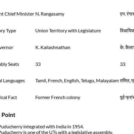
t Chief Minister
N. Rangasamy
एन. रंगास
ory Type
Union Territory with Legislature
विधायिका
overnor
K. Kailashnathan
के. कै
bly Seats
33
33
al Languages
Tamil, French, English, Telugu, Malayalam
तमिल, फ्
ical Fact
Former French colony
पूर्व फ्
 Point
Puducherry integrated with India in 1954.
Puducherry is one of the UTs with a legislative assembly.