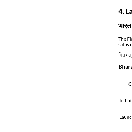
4. L
भारत 
The Fi
ships 
वित्त मं
Bhara
C
Initia
Launc