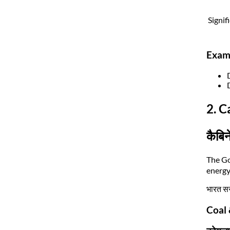
Signif
Exam
2. C
कैबि
The Go
energy
भारत सर
Coal 