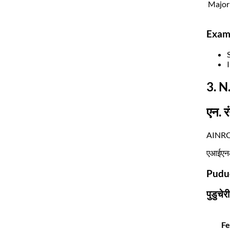
Major
Exam
3. N
एन. र
AINRC 
एआईएनआरस
Puduc
पुडुचेर
Fe