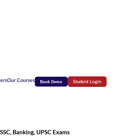
ters
Our Courses
Book Demo
Student Login
(opens in new tab)
r SSC, Banking, UPSC Exams