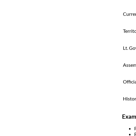
Curren
Territ
Lt. G
Assem
Offici
Histor
Exam