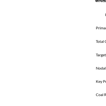
कोयला 
Prima
Total 
Targe
Nodal
Key P
Coal 