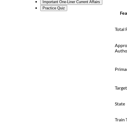
Important One-Liner Current Affairs
Practice Quiz
Fea
Total 
Appro
Autho
Prima
Targe
State
Train 