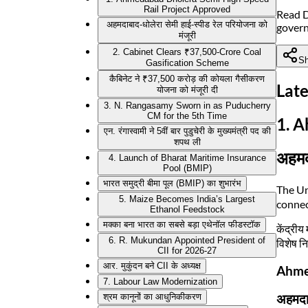
Rail Project Approved
Read D
अहमदाबाद-धोलेरा सेमी हाई-स्पीड रेल परियोजना को
gover
मंजूरी
2. Cabinet Clears ₹37,500-Crore Coal
Sh
Gasification Scheme
कैबिनेट ने ₹37,500 करोड़ की कोयला गैसीकरण
Late
योजना को मंजूरी दी
3. N. Rangasamy Sworn in as Puducherry
CM for the 5th Time
1. 
एन. रंगास्वामी ने 5वीं बार पुडुचेरी के मुख्यमंत्री पद की
शपथ ली
अहमदा
4. Launch of Bharat Maritime Insurance
Pool (BMIP)
भारत समुद्री बीमा पूल (BMIP) का शुभारंभ
The Un
5. Maize Becomes India’s Largest
connec
Ethanol Feedstock
मक्का बना भारत का सबसे बड़ा एथेनॉल फीडस्टॉक
केंद्रीय
6. R. Mukundan Appointed President of
विशेष नि
CII for 2026-27
आर. मुकुंदन बने CII के अध्यक्ष
Ahmed
7. Labour Law Modernization
अहमदाब
श्रम कानूनों का आधुनिकीकरण