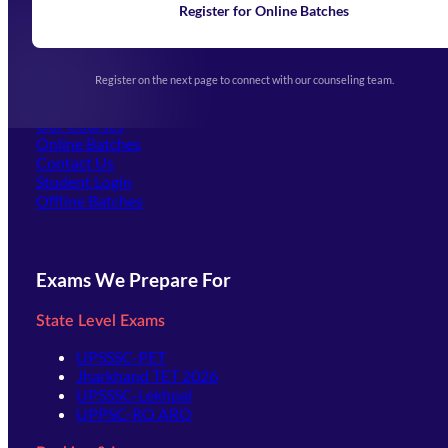
Learning
Register for Online Batches
Exam Notifications
Upcoming Exams
Events & Awards Gallery
Register on the next page to connect with our counseling team.
(opens in new tab)
Careers
Offline Centers
Our Courses
Online Batches
Contact Us
(opens in new tab)
Student Login
Offline Batches
Exams We Prepare For
State Level Exams
UPSSSC-PET
Jharkhand TET 2026
UPSSSC-Lekhpal
UPPSC-RO ARO