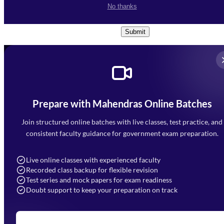
I accept the
Terms and
No thanks
Conditions
and
Privacy Policy
*
Submit
Prepare with Mahendras Online Batches
Mahendra Arcade, CP-9, Vijayant Khand, Gomti Nagar,
Faizabad Road, Lucknow - 226010
Join structured online batches with live classes, test practice, and
7052477777
consistent faculty guidance for government exam preparation.
7052577777 (Mon to Sat 9:00AM to 6:00PM)
info@mahendras.org
Live online classes with experienced faculty
Recorded class backup for flexible revision
Navigation
Test series and mock papers for exam readiness
Doubt support to keep your preparation on track
Home
About Us
Blogs
News