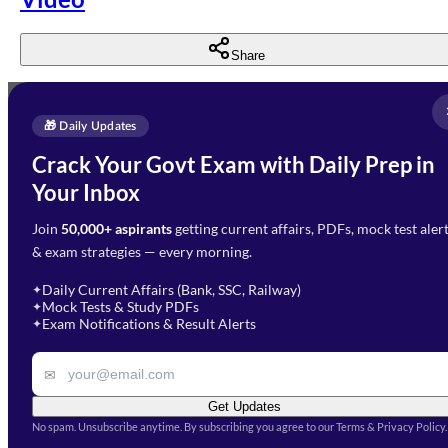
Share
Full Name
*
Enquire Now
🎁 Daily Updates
Email Address
*
Crack Your Govt Exam with Daily Prep in
Need Help with Your
Your Inbox
Phone Number
*
Preparation?
Join
50,000+ aspirants
getting current affairs, PDFs, mock test aler
Select Branch
*
Fill out the form and our team
& exam strategies — every morning.
will get in touch with you
Select a branch
soon.
Select Course
*
Daily Current Affairs (Bank, SSC, Railway)
✦
Mock Tests & Study PDFs
✦
Select a course
Exam Notifications & Result Alerts
✦
Remark
✉
Get Updates
No spam. Unsubscribe anytime. By subscribing you agree to our Terms & Privacy Policy.