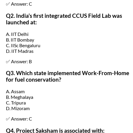
✅ Answer: C
Q2. India’s first integrated CCUS Field Lab was
launched at:
A. IIT Delhi
B. IIT Bombay
C. IISc Bengaluru
D. IIT Madras
✅ Answer: B
Q3. Which state implemented Work-From-Home
for fuel conservation?
A. Assam
B. Meghalaya
C. Tripura
D. Mizoram
✅ Answer: C
Q4. Project Saksham is associated with: