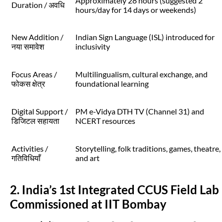
Approximately 28 hours (suggested 2
Duration / अवधि
hours/day for 14 days or weekends)
New Addition /
Indian Sign Language (ISL) introduced for
नया समावेश
inclusivity
Focus Areas /
Multilingualism, cultural exchange, and
फोकस क्षेत्र
foundational learning
Digital Support /
PM e-Vidya DTH TV (Channel 31) and
डिजिटल सहायता
NCERT resources
Activities /
Storytelling, folk traditions, games, theatre,
गतिविधियाँ
and art
2. India’s 1st Integrated CCUS Field Lab
Commissioned at IIT Bombay