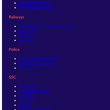
IBPS RRB PO 2026
IBPS RRB Clerk 2026
Railways
RRB GROUP D Notification 2026
RRB NTPC
RRB JE
RRB ALP
Police
Delhi Police Constable
UP Police Constable
UP Police SI
SSC
SSC CHSL
SSC Stenographer
SSC MTS
SSC JHT
SSC JE
SSC GD Constable