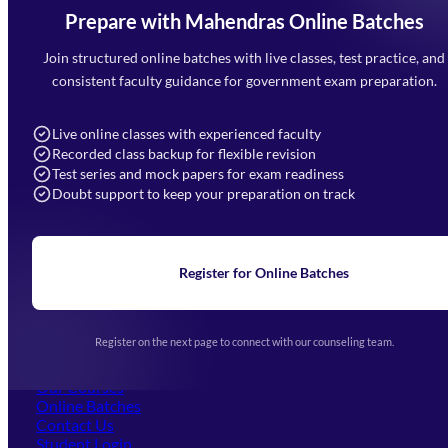
Prepare with Mahendras Online Batches
Mahendra Arcade, CP-9, Vijayant Khand, Gomti Nagar,
Faizabad Road, Lucknow - 226010
Join structured online batches with live classes, test practice, and
7052477777
consistent faculty guidance for government exam preparation.
7052577777 (Mon to Sat 9:00AM to 6:00PM)
info@mahendras.org
Live online classes with experienced faculty
Recorded class backup for flexible revision
Navigation
Test series and mock papers for exam readiness
Doubt support to keep your preparation on track
Home
About Us
Blogs
News
Learning
Register for Online Batches
Exam Notifications
Upcoming Exams
Events & Awards Gallery
Register on the next page to connect with our counseling team.
(opens in new tab)
Careers
Offline Centers
Our Courses
Online Batches
Contact Us
(opens in new tab)
Student Login