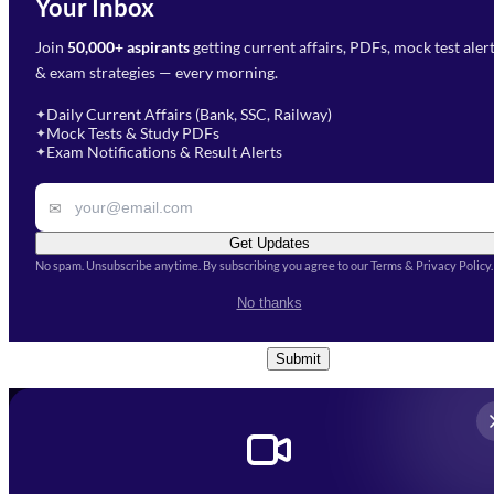
Your Inbox
Phone Number
*
Preparation?
Join
50,000+ aspirants
getting current affairs, PDFs, mock test aler
Select Branch
*
Fill out the form and our team
& exam strategies — every morning.
will get in touch with you
Select a branch
soon.
Select Course
*
Daily Current Affairs (Bank, SSC, Railway)
✦
Mock Tests & Study PDFs
✦
Select a course
Exam Notifications & Result Alerts
✦
Remark
✉
Get Updates
No spam. Unsubscribe anytime. By subscribing you agree to our Terms & Privacy Policy.
I accept the
Terms and
No thanks
Conditions
and
Privacy Policy
*
Submit