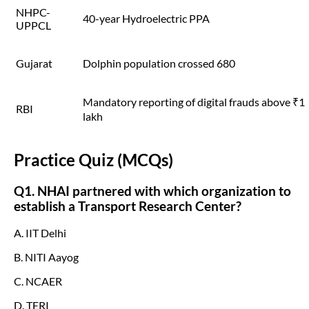
NHPC-
40-year Hydroelectric PPA
UPPCL
Gujarat
Dolphin population crossed 680
Mandatory reporting of digital frauds above ₹1
RBI
lakh
Practice Quiz (MCQs)
Q1. NHAI partnered with which organization to
establish a Transport Research Center?
A. IIT Delhi
B. NITI Aayog
C. NCAER
D. TERI