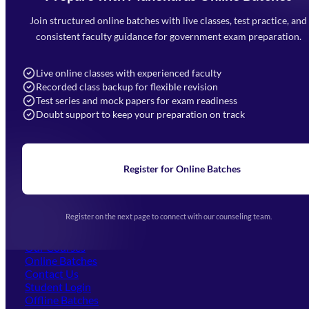
Mahendra Arcade, CP-9, Vijayant Khand, Gomti Nagar,
Faizabad Road, Lucknow - 226010
Join structured online batches with live classes, test practice, and
7052477777
consistent faculty guidance for government exam preparation.
7052577777 (Mon to Sat 9:00AM to 6:00PM)
info@mahendras.org
Live online classes with experienced faculty
Recorded class backup for flexible revision
Navigation
Test series and mock papers for exam readiness
Doubt support to keep your preparation on track
Home
About Us
Blogs
News
Learning
Register for Online Batches
Exam Notifications
Upcoming Exams
Events & Awards Gallery
Register on the next page to connect with our counseling team.
(opens in new tab)
Careers
Offline Centers
Our Courses
Online Batches
Contact Us
(opens in new tab)
Student Login
Offline Batches