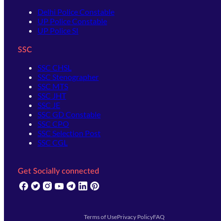
Delhi Police Constable
UP Police Constable
UP Police SI
SSC
SSC CHSL
SSC Stenographer
SSC MTS
SSC JHT
SSC JE
SSC GD Constable
SSC CPO
SSC Selection Post
SSC CGL
Get Socially connected
(opens in new tab)
(opens in new tab)
(opens in new tab)
(opens in new tab)
(opens in new tab)
(opens in new tab)
(opens in new tab)
Terms of Use
Privacy Policy
FAQ