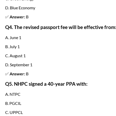
D. Blue Economy
✅
Answer:
B
Q4. The revised passport fee will be effective from
A. June 1
B. July 1
C. August 1
D. September 1
✅
Answer:
B
Q5. NHPC signed a 40-year PPA with:
A. NTPC
B. PGCIL
C. UPPCL