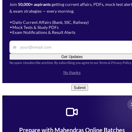
Join
50,000+ aspirants
getting current affairs, PDFs, mock test aler
Select Branch
*
Fill out the form and our team
& exam strategies — every morning.
will get in touch with you
Select a branch
soon.
Select Course
*
Daily Current Affairs (Bank, SSC, Railway)
✦
Mock Tests & Study PDFs
✦
Select a course
Exam Notifications & Result Alerts
✦
Remark
✉
Get Updates
No spam. Unsubscribe anytime. By subscribing you agree to our Terms & Privacy Policy.
I accept the
Terms and
No thanks
Conditions
and
Privacy Policy
*
Submit
Prepare with Mahendras Online Batches