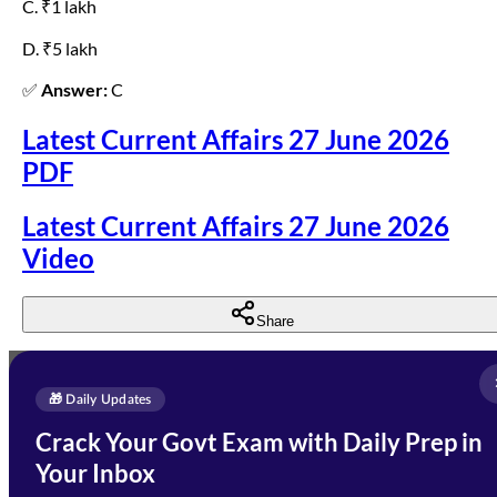
C. ₹1 lakh
D. ₹5 lakh
✅
Answer:
C
Latest Current Affairs 27 June 2026
PDF
Latest Current Affairs 27 June 2026
Video
Share
Full Name
*
Enquire Now
🎁 Daily Updates
Email Address
*
Crack Your Govt Exam with Daily Prep in
Need Help with Your
Your Inbox
Phone Number
*
Preparation?