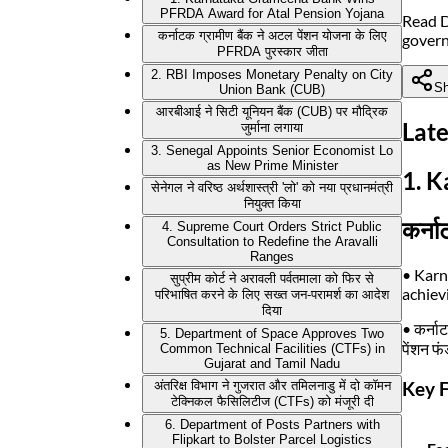
PFRDA Award for Atal Pension Yojana
Read D
कर्नाटक ग्रामीण बैंक ने अटल पेंशन योजना के लिए
gover
PFRDA पुरस्कार जीता
2. RBI Imposes Monetary Penalty on City
Sh
Union Bank (CUB)
आरबीआई ने सिटी यूनियन बैंक (CUB) पर मौद्रिक
Late
जुर्माना लगाया
3. Senegal Appoints Senior Economist Lo
as New Prime Minister
1. 
सेनेगल ने वरिष्ठ अर्थशास्त्री 'लो' को नया प्रधानमंत्री
नियुक्त किया
कर्ना
4. Supreme Court Orders Strict Public
Consultation to Redefine the Aravalli
Ranges
• Karn
सुप्रीम कोर्ट ने अरावली पर्वतमाला को फिर से
achiev
परिभाषित करने के लिए सख्त जन-परामर्श का आदेश
दिया
• कर्ना
5. Department of Space Approves Two
पेंशन 
Common Technical Facilities (CTFs) in
Gujarat and Tamil Nadu
Key F
अंतरिक्ष विभाग ने गुजरात और तमिलनाडु में दो कॉमन
टेक्निकल फैसिलिटीज (CTFs) को मंजूरी दी
6. Department of Posts Partners with
Flipkart to Bolster Parcel Logistics