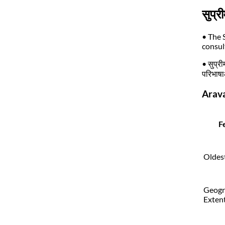
सुप्र
• The 
consul
• सुप्री
परिभाषा
Araval
F
Oldes
Geogr
Exten