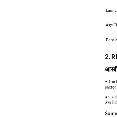
Launc
Age El
Pensi
2. R
आरबीआ
• The 
sector
• भारतीय
डेटा रि
Summa