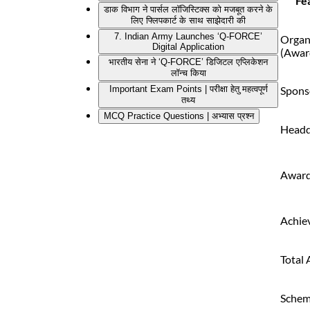
Fea
डाक विभाग ने पार्सल लॉजिस्टिक्स को मजबूत करने के
लिए फ्लिपकार्ट के साथ साझेदारी की
7. Indian Army Launches ‘Q-FORCE’
Organ
Digital Application
(Awar
भारतीय सेना ने ‘Q-FORCE’ डिजिटल एप्लिकेशन
लॉन्च किया
Spons
Important Exam Points | परीक्षा हेतु महत्वपूर्ण
तथ्य
MCQ Practice Questions | अभ्यास प्रश्न
Headq
Award
Achie
Total
Sche