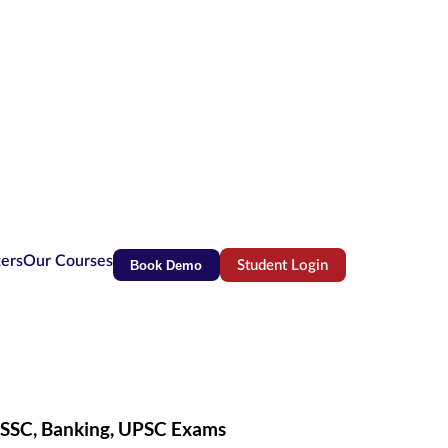
ters
Our Courses
Book Demo
Student Login
(opens in new tab)
r SSC, Banking, UPSC Exams