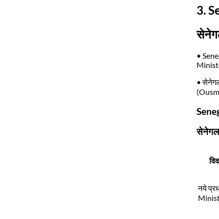
3. S
सेनेग
• Sene
Minist
• सेनेगल
(Ousman
Seneg
सेनेगल
वि
नये प्
Minist