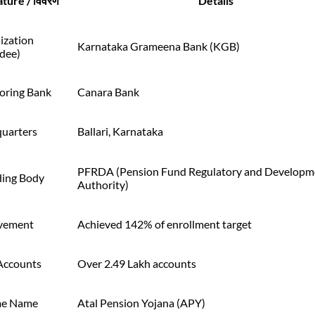
ture / विवरण
Details
ization
Karnataka Grameena Bank (KGB)
dee)
oring Bank
Canara Bank
uarters
Ballari, Karnataka
PFRDA (Pension Fund Regulatory and Developm
ing Body
Authority)
vement
Achieved 142% of enrollment target
 Accounts
Over 2.49 Lakh accounts
me Name
Atal Pension Yojana (APY)