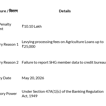
ure / विवरण
Details
Penalty
₹10.10 Lakh
nt
Levying processing fees on Agriculture Loans up to
ry Reason 1
₹25,000
ry Reason 2
Failure to report SHG member data to credit bureau
ty Date
May 20, 2026
Under Section 47A(1)(c) of the Banking Regulation
tory Power
Act, 1949