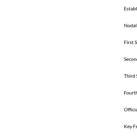
Estab
Nodal
First
Secon
Third
Fourt
Offici
Key F