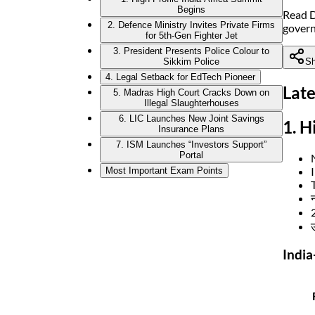
Begins
Read D
2. Defence Ministry Invites Private Firms
gover
for 5th-Gen Fighter Jet
3. President Presents Police Colour to
Sh
Sikkim Police
4. Legal Setback for EdTech Pioneer
Late
5. Madras High Court Cracks Down on
Illegal Slaughterhouses
6. LIC Launches New Joint Savings
1. H
Insurance Plans
7. ISM Launches “Investors Support”
Portal
Most Important Exam Points
2
India