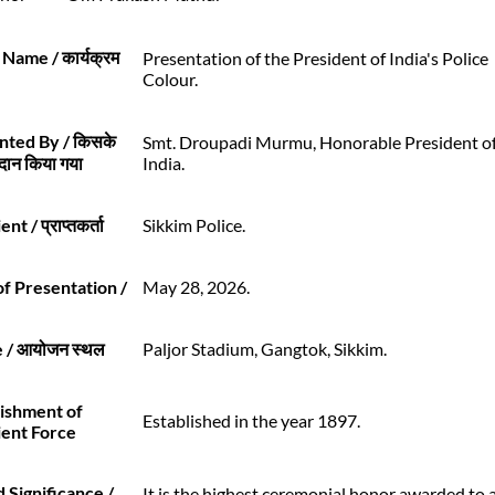
Name / कार्यक्रम
Presentation of the President of India's Police
Colour.
nted By / किसके
Smt. Droupadi Murmu, Honorable President o
्रदान किया गया
India.
nt / प्राप्तकर्ता
Sikkim Police.
of Presentation /
May 28, 2026.
 / आयोजन स्थल
Paljor Stadium, Gangtok, Sikkim.
lishment of
Established in the year 1897.
ient Force
 Significance /
It is the highest ceremonial honor awarded to 