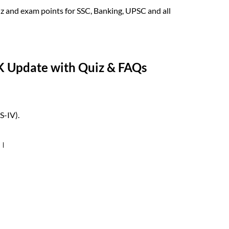
z and exam points for SSC, Banking, UPSC and all
GK Update with Quiz & FAQs
S-IV).
ा।