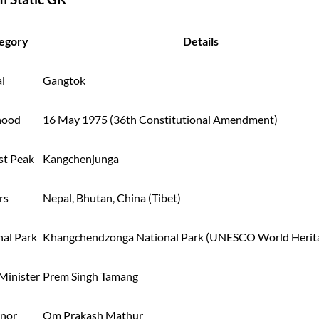
egory
Details
l
Gangtok
hood
16 May 1975 (36th Constitutional Amendment)
st Peak
Kangchenjunga
rs
Nepal, Bhutan, China (Tibet)
nal Park
Khangchendzonga National Park (UNESCO World Herita
Minister
Prem Singh Tamang
nor
Om Prakash Mathur