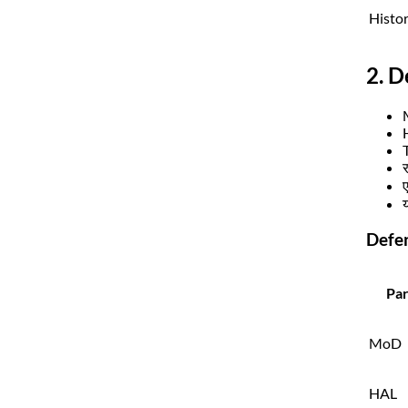
Histo
2. D
र
Defen
Pa
MoD
HAL