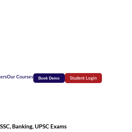
ters
Our Courses
Book Demo
Student Login
(opens in new tab)
r SSC, Banking, UPSC Exams