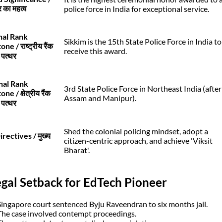
र का महत्व
police force in India for exceptional service.
nal Rank
Sikkim is the 15th State Police Force in India to
ne / राष्ट्रीय रैंक
receive this award.
 पत्थर
nal Rank
3rd State Police Force in Northeast India (after
ne / क्षेत्रीय रैंक
Assam and Manipur).
 पत्थर
Shed the colonial policing mindset, adopt a
rectives / मुख्य
citizen-centric approach, and achieve 'Viksit
Bharat'.
egal Setback for EdTech Pioneer
Singapore court sentenced Byju Raveendran to six months jail.
The case involved contempt proceedings.