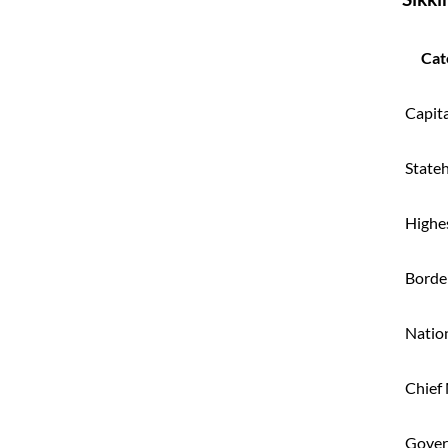
Cat
Capita
State
Highe
Borde
Natio
Chief 
Gover