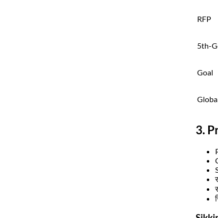
RFP
5th-G
Goal
Globa
3. P
र
स
Sikki