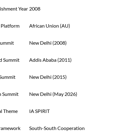
lishment Year
2008
 Platform
African Union (AU)
 Summit
New Delhi (2008)
d Summit
Addis Ababa (2011)
 Summit
New Delhi (2015)
h Summit
New Delhi (May 2026)
al Theme
IA SPIRIT
ramework
South-South Cooperation