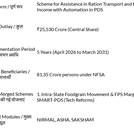
Scheme for Assistance in Ration Transport and
rm / पूर्ण रूप
Income with Automation in PDS
Outlay / कुल
₹25,530 Crore (Central Share)
mentation Period
5 Years (April 2026 to March 2031)
ान्वयन अवधि
 Beneficiaries /
81.35 Crore persons under NFSA
ाभार्थी
Merged Schemes
1. Intra-State Foodgrain Movement & FPS Marg
 की गई योजनाएं
SMART-PDS (Tech Reforms)
 Modules / मुख्य
NIRMAL, ASHA, SAKSHAM
यूल