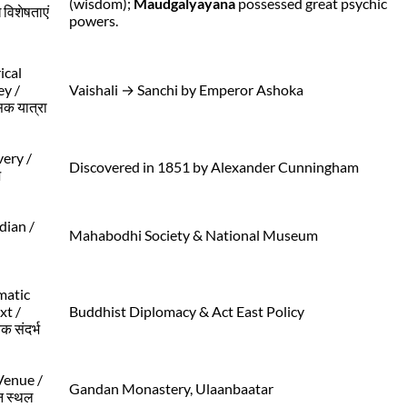
(wisdom);
Maudgalyayana
possessed great psychic
ख विशेषताएं
powers.
ical
ey /
Vaishali → Sanchi by Emperor Ashoka
िक यात्रा
ery /
Discovered in 1851 by Alexander Cunningham
ज
dian /
Mahabodhi Society & National Museum
matic
xt /
Buddhist Diplomacy & Act East Policy
क संदर्भ
Venue /
Gandan Monastery, Ulaanbaatar
 स्थल