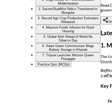
Modernisation
Read D
2. Sacred Buddhist Relics Transferred to
gover
Mongolia
3. Record Agri Crop Production Estimates
Sh
Released
4. Massive Funds Infusion for Rural
Housing
Late
5. Global Alert Ahead of World No
Tobacco Day
1. M
6. Adani Green Commissions Mega
Battery Storage in Khavda
7. Tripura Launches Mission Queen
The Un
Pineapple
Distri
Practice Quiz (MCQs)
केंद्री
5 वर्षों
Key F
Fe