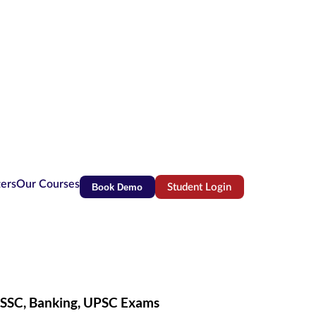
ters
Our Courses
Book Demo
Student Login
(opens in new tab)
r SSC, Banking, UPSC Exams