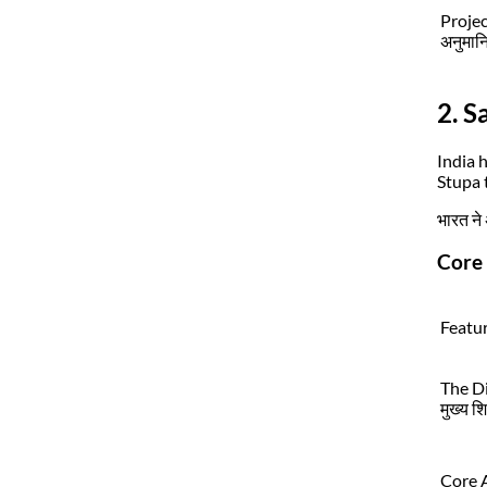
Projec
अनुमान
2. S
India 
Stupa 
भारत ने 
Core 
Featur
The Di
मुख्य शि
Core 