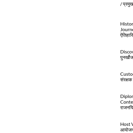
/ प्रमु
Histor
Journ
ऐतिहास
Discov
पुनर्खो
Custo
संरक्षक
Diplo
Conte
राजनयि
Host 
आयोजन