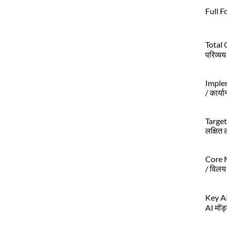
Full Fo
Total 
परिव्यय
Imple
/ कार्य
Target
लक्षित ल
Core 
/ विलय
Key AI
AI मॉड्