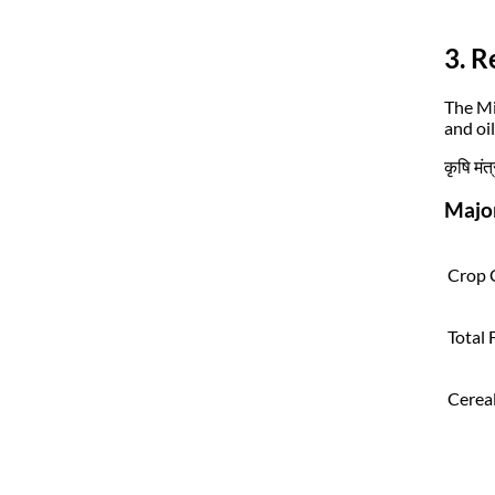
3. R
The Mi
and oi
कृषि मं
Major
Crop C
Total F
Cereal