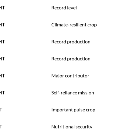
MT
Record level
MT
Climate-resilient crop
MT
Record production
MT
Record production
MT
Major contributor
MT
Self-reliance mission
T
Important pulse crop
T
Nutritional security