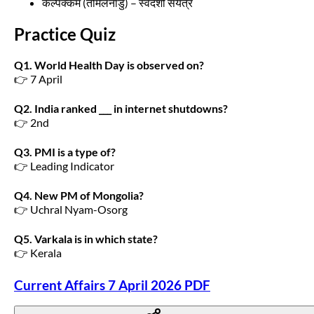
कल्पक्कम (तमिलनाडु) – स्वदेशी संयंत्र
Practice Quiz
Q1. World Health Day is observed on?
👉 7 April
Q2. India ranked ___ in internet shutdowns?
👉 2nd
Q3. PMI is a type of?
👉 Leading Indicator
Q4. New PM of Mongolia?
👉 Uchral Nyam-Osorg
Q5. Varkala is in which state?
👉 Kerala
Current Affairs 7 April 2026 PDF