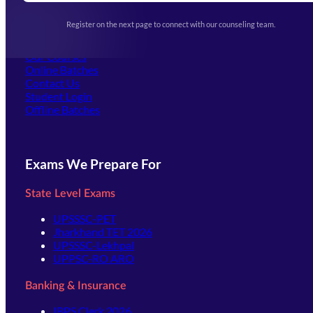
Upcoming Exams
Events & Awards Gallery
Register on the next page to connect with our counseling team.
(opens in new tab)
Careers
Offline Centers
Our Courses
Online Batches
Contact Us
(opens in new tab)
Student Login
Offline Batches
Exams We Prepare For
State Level Exams
UPSSSC-PET
Jharkhand TET 2026
UPSSSC-Lekhpal
UPPSC-RO ARO
Banking & Insurance
IBPS Clerk 2026