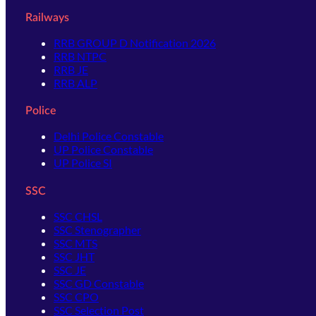
Railways
RRB GROUP D Notification 2026
RRB NTPC
RRB JE
RRB ALP
Police
Delhi Police Constable
UP Police Constable
UP Police SI
SSC
SSC CHSL
SSC Stenographer
SSC MTS
SSC JHT
SSC JE
SSC GD Constable
SSC CPO
SSC Selection Post