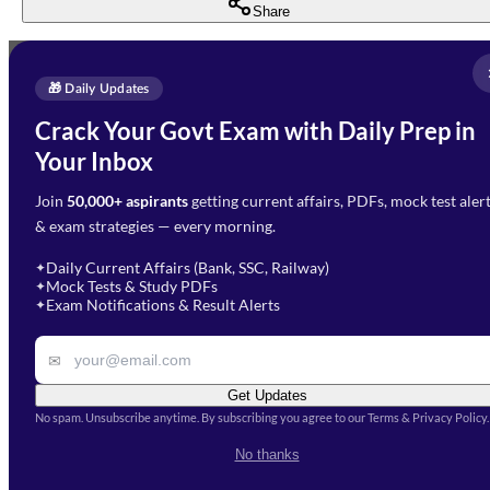
Share
Full Name
*
Enquire Now
🎁 Daily Updates
Email Address
*
Crack Your Govt Exam with Daily Prep in
Need Help with Your
Your Inbox
Phone Number
*
Preparation?
Join
50,000+ aspirants
getting current affairs, PDFs, mock test aler
Select Branch
*
Fill out the form and our team
& exam strategies — every morning.
will get in touch with you
Select a branch
soon.
Select Course
*
Daily Current Affairs (Bank, SSC, Railway)
✦
Mock Tests & Study PDFs
✦
Select a course
Exam Notifications & Result Alerts
✦
Remark
✉
Get Updates
No spam. Unsubscribe anytime. By subscribing you agree to our Terms & Privacy Policy.
I accept the
Terms and
No thanks
Conditions
and
Privacy Policy
*