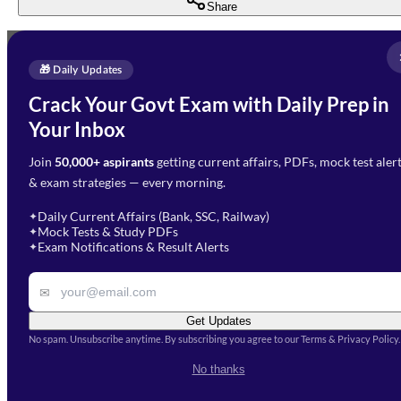
Share
Full Name
*
Enquire Now
🎁 Daily Updates
Email Address
*
Crack Your Govt Exam with Daily Prep in
Need Help with Your
Your Inbox
Phone Number
*
Preparation?
Join
50,000+ aspirants
getting current affairs, PDFs, mock test aler
Select Branch
*
Fill out the form and our team
& exam strategies — every morning.
will get in touch with you
Select a branch
soon.
Select Course
*
Daily Current Affairs (Bank, SSC, Railway)
✦
Mock Tests & Study PDFs
✦
Select a course
Exam Notifications & Result Alerts
✦
Remark
✉
Get Updates
No spam. Unsubscribe anytime. By subscribing you agree to our Terms & Privacy Policy.
I accept the
Terms and
No thanks
Conditions
and
Privacy Policy
*