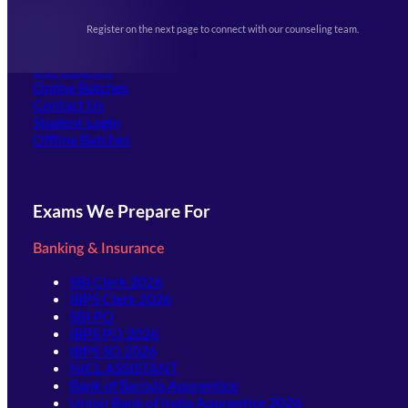
Upcoming Exams
Events & Awards Gallery
Register on the next page to connect with our counseling team.
(opens in new tab)
Careers
Offline Centers
Our Courses
Online Batches
Contact Us
(opens in new tab)
Student Login
Offline Batches
Exams We Prepare For
Banking & Insurance
SBI Clerk 2026
IBPS Clerk 2026
SBI PO
IBPS PO 2026
IBPS SO 2026
NICL ASSISTANT
Bank of Baroda Apprentice
Union Bank of India Apprentice 2026