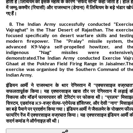
होती है।लिथियम को इसके महत्व के कारण 'सफेद सोना' कहा जाता है। हाल ह
में जम्मू-कश्मीर (रियासी) और राजस्थान (डेगाना) में लिथियम के बड़े भंडार खोज
गए हैं।
8. The Indian Army successfully conducted "Exercis
Vajraghat" in the Thar Desert of Rajasthan. The exercis
focused specifically on desert warfare skills and testin
modern firepower. The "Pralay" missile system, th
advanced K9-Vajra self-propelled howitzer, and th
indigenous "Nag" missiles were extensivel
demonstrated.The Indian Army conducted Exercise Vajr
Ghaat at the Pokhran Field Firing Range in Jaisalmer.Th
exercise was organised by the Southern Command of th
Indian Army.
इंडियन आर्मी ने राजस्थान के थार रेगिस्तान में "एक्सरसाइज वज्रघात
सफलतापूर्वक किया। यह एक्सरसाइज खास तौर पर रेगिस्तान में लड़ाई क
स्किल्स और मॉडर्न फायरपावर की टेस्टिंग पर फोकस थी। "प्रलय" मिसाइ
सिस्टम, एडवांस्ड K9-वज्र सेल्फ-प्रोपेल्ड हॉवित्जर, और देसी "नाग" मिसाइलो
का बड़े पैमाने पर प्रदर्शन किया गया। इंडियन आर्मी ने जैसलमेर के पोखरण फील्
फायरिंग रेंज में एक्सरसाइज वज्रघात किया। यह एक्सरसाइज इंडियन आर्मी क
सदर्न कमांड ने ऑर्गनाइज़ की थी।