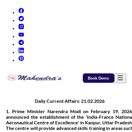
(opens in new tab)
(opens in new tab)
(opens in new tab)
(opens in new tab)
(opens in new tab)
(opens in new tab)
(opens in new tab)
Book Demo
Daily Current Affairs: 21.02.2026
1. Prime Minister Narendra Modi on February 19, 2026
announced the establishment of the 'India-France Nationa
Aeronautical Centre of Excellence' in Kanpur, Uttar Pradesh
The centre will provide advanced skills training in areas suc