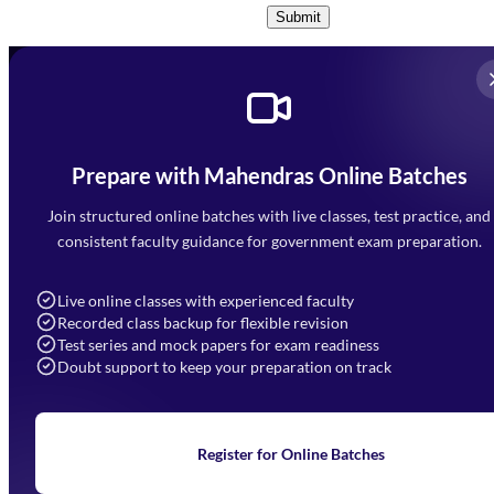
Submit
Prepare with Mahendras Online Batches
Mahendra Arcade, CP-9, Vijayant Khand, Gomti Nagar,
Faizabad Road, Lucknow - 226010
Join structured online batches with live classes, test practice, and
7052477777
consistent faculty guidance for government exam preparation.
7052577777 (Mon to Sat 9:00AM to 6:00PM)
info@mahendras.org
Live online classes with experienced faculty
Recorded class backup for flexible revision
Navigation
Test series and mock papers for exam readiness
Doubt support to keep your preparation on track
Home
About Us
Blogs
News
Learning
Register for Online Batches
Exam Notifications