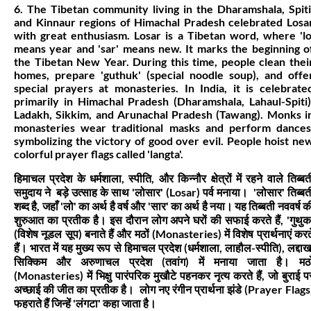
6. The Tibetan community living in the Dharamshala, Spiti
and Kinnaur regions of Himachal Pradesh celebrated Losa
with great enthusiasm. Losar is a Tibetan word, where 'lo
means year and 'sar' means new. It marks the beginning o
the Tibetan New Year. During this time, people clean thei
homes, prepare 'guthuk' (special noodle soup), and offe
special prayers at monasteries. In India, it is celebrate
primarily in Himachal Pradesh (Dharamshala, Lahaul-Spiti)
Ladakh, Sikkim, and Arunachal Pradesh (Tawang). Monks i
monasteries wear traditional masks and perform dances
symbolizing the victory of good over evil. People hoist ne
colorful prayer flags called 'langta'.
हिमाचल प्रदेश के धर्मशाला, स्पीति, और किन्नौर क्षेत्रों में रहने वाले तिब्बत
समुदाय ने बड़े उत्साह के साथ 'लोसार' (Losar) पर्व मनाया। 'लोसार' तिब्बत
शब्द है, जहाँ 'लो' का अर्थ है वर्ष और 'सार' का अर्थ है नया। यह तिब्बती नववर्ष क
शुरुआत का प्रतीक है। इस दौरान लोग अपने घरों की सफाई करते हैं, 'गुथुक
(विशेष नूडल सूप) बनाते हैं और मठों (Monasteries) में विशेष प्रार्थनाएं करत
हैं। भारत में यह मुख्य रूप से हिमाचल प्रदेश (धर्मशाला, लाहौल-स्पीति), लद्दाख
सिक्किम और अरुणाचल प्रदेश (तवांग) में मनाया जाता है। मठो
(Monasteries) में भिक्षु पारंपरिक मुखौटे पहनकर नृत्य करते हैं, जो बुराई प
अच्छाई की जीत का प्रतीक है। लोग नए रंगीन प्रार्थना झंडे (Prayer Flags
फहराते हैं जिन्हें 'लंगटा' कहा जाता है।