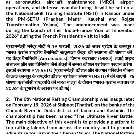
as aeronautics, aircraft maintenance (MRO), airpor
operations, and defense manufacturing. It will be set up a
the National Skill Training Institute (NSTI) in Kanpur unde
the PM-SETU (Pradhan Mantri Kaushal and Rojga
Transformation Yojana). The announcement was mad
during the launch of the "India-France Year of Innovatio
2026" during the French President's visit to India.
प्रधानमंत्री नरेंद्र मोदी ने 19 फरवरी, 2026 को उत्तर प्रदेश के कानपुर मे
'भारत-फ्रांस राष्ट्रीय वैमानिकी उत्कृष्टता केंद्र' की स्थापना की घोषणा की
यह केंद्र वैमानिकी (Aeronautics), विमान रखरखाव (MRO), हवाई अड्ड
संचालन और रक्षा विनिर्माण जैसे क्षेत्रों में उन्नत कौशल प्रशिक्षण प्रदान करेगा
इसकी स्थापना PM-SETU (प्रधानमंत्री कौशल और रोजगार परिवर्तन योजना
के तहत कानपुर के राष्ट्रीय कौशल प्रशिक्षण संस्थान (NSTI) में की जाएगी। य
घोषणा फ्रांसीसी राष्ट्रपति की भारत यात्रा के दौरान "भारत-फ्रांस नवाचार वर्
2026" के शुभारंभ के अवसर पर की गई।
2. The 6th National Rafting Championship was inaugurate
on February 19, 2026 at Shibnot (Thathri) on the banks of th
Chenab River in Doda district of Jammu and Kashmir. Th
championship has been named "The Ultimate River Battle"
The main objective of this event is to provide a platform t
top rafting talents from across the country and to promot
adventure tourism in the Chenab Valley. The National Raftin