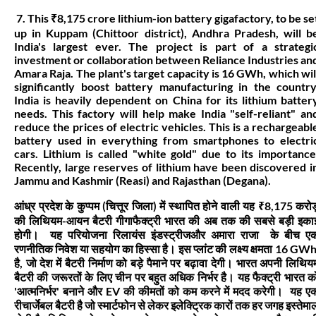
7. This ₹8,175 crore lithium-ion battery gigafactory, to be se
up in Kuppam (Chittoor district), Andhra Pradesh, will b
India's largest ever. The project is part of a strategi
investment or collaboration between Reliance Industries an
Amara Raja. The plant's target capacity is 16 GWh, which wil
significantly boost battery manufacturing in the country
India is heavily dependent on China for its lithium batter
needs. This factory will help make India "self-reliant" an
reduce the prices of electric vehicles. This is a rechargeabl
battery used in everything from smartphones to electri
cars. Lithium is called "white gold" due to its importance
Recently, large reserves of lithium have been discovered i
Jammu and Kashmir (Reasi) and Rajasthan (Degana).
आंध्र प्रदेश के कुप्पम (चित्तूर जिला) में स्थापित होने वाली यह ₹8,175 करोड
की लिथियम-आयन बैटरी गीगाफैक्ट्री भारत की अब तक की सबसे बड़ी इका
होगी। यह परियोजना रिलायंस इंडस्ट्रीजऔर अमारा राजा के बीच ए
रणनीतिक निवेश या सहयोग का हिस्सा है। इस प्लांट की लक्ष्य क्षमता 16 GW
है, जो देश में बैटरी निर्माण को बड़े पैमाने पर बढ़ावा देगी। भारत अपनी लिथिय
बैटरी की जरूरतों के लिए चीन पर बहुत अधिक निर्भर है। यह फैक्ट्री भारत क
'आत्मनिर्भर' बनाने और EV की कीमतों को कम करने में मदद करेगी। यह ए
रीचार्जेबल बैटरी है जो स्मार्टफोन से लेकर इलेक्ट्रिक कारों तक हर जगह इस्तेमा