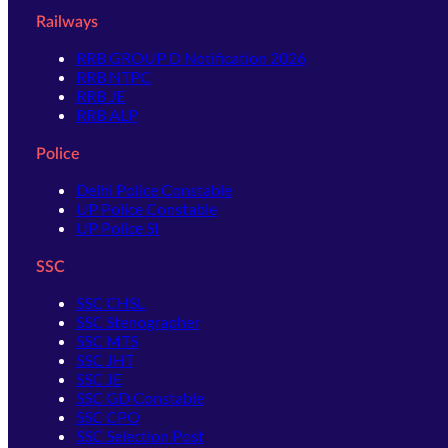
Railways
RRB GROUP D Notification 2026
RRB NTPC
RRB JE
RRB ALP
Police
Delhi Police Constable
UP Police Constable
UP Police SI
SSC
SSC CHSL
SSC Stenographer
SSC MTS
SSC JHT
SSC JE
SSC GD Constable
SSC CPO
SSC Selection Post