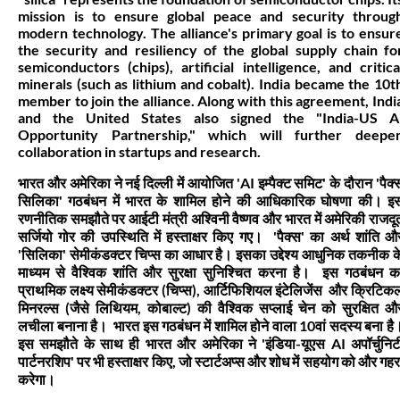
mission is to ensure global peace and security throug
modern technology. The alliance's primary goal is to ensur
the security and resiliency of the global supply chain fo
semiconductors (chips), artificial intelligence, and critica
minerals (such as lithium and cobalt). India became the 10t
member to join the alliance. Along with this agreement, Indi
and the United States also signed the "India-US A
Opportunity Partnership," which will further deepe
collaboration in startups and research.
भारत और अमेरिका ने नई दिल्ली में आयोजित 'AI इम्पैक्ट समिट' के दौरान 'पैक्
सिलिका' गठबंधन में भारत के शामिल होने की आधिकारिक घोषणा की। इ
रणनीतिक समझौते पर आईटी मंत्री अश्विनी वैष्णव और भारत में अमेरिकी राजदू
सर्जियो गोर की उपस्थिति में हस्ताक्षर किए गए। 'पैक्स' का अर्थ शांति औ
'सिलिका' सेमीकंडक्टर चिप्स का आधार है। इसका उद्देश्य आधुनिक तकनीक क
माध्यम से वैश्विक शांति और सुरक्षा सुनिश्चित करना है। इस गठबंधन क
प्राथमिक लक्ष्य सेमीकंडक्टर (चिप्स), आर्टिफिशियल इंटेलिजेंस और क्रिटिक
मिनरल्स (जैसे लिथियम, कोबाल्ट) की वैश्विक सप्लाई चेन को सुरक्षित औ
लचीला बनाना है। भारत इस गठबंधन में शामिल होने वाला 10वां सदस्य बना है
इस समझौते के साथ ही भारत और अमेरिका ने 'इंडिया-यूएस AI अपॉर्चुनिट
पार्टनरशिप' पर भी हस्ताक्षर किए, जो स्टार्टअप्स और शोध में सहयोग को और गहर
करेगा।