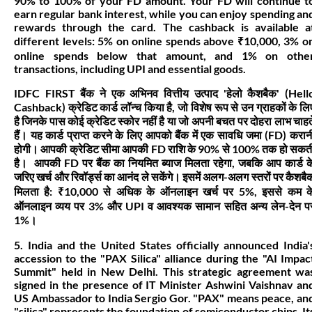
90% to 100% of your FD amount. Your FD will continue t
earn regular bank interest, while you can enjoy spending an
rewards through the card. The cashback is available a
different levels: 5% on online spends above ₹10,000, 3% o
online spends below that amount, and 1% on othe
transactions, including UPI and essential goods.
IDFC FIRST बैंक ने एक अभिनव वित्तीय उत्पाद 'हेलो कैशबैक' (Hell
Cashback) क्रेडिट कार्ड लॉन्च किया है, जो विशेष रूप से उन ग्राहकों के लि
है जिनके पास कोई क्रेडिट स्कोर नहीं है या जो अपनी बचत पर दोहरा लाभ चाहत
हैं। यह कार्ड प्राप्त करने के लिए आपको बैंक में एक सावधि जमा (FD) करान
होगी। आपकी क्रेडिट सीमा आपकी FD राशि के 90% से 100% तक हो सकत
है। आपकी FD पर बैंक का नियमित ब्याज मिलता रहेगा, जबकि आप कार्ड क
जरिए खर्च और रिवॉर्ड्स का आनंद ले सकेंगे। इसमें अलग-अलग स्तरों पर कैशबै
मिलता है: ₹10,000 से अधिक के ऑनलाइन खर्च पर 5%, इससे कम क
ऑनलाइन व्यय पर 3% और UPI व आवश्यक सामान सहित अन्य लेन-देन प
1%।
5. India and the United States officially announced India'
accession to the "PAX Silica" alliance during the "AI Impac
Summit" held in New Delhi. This strategic agreement wa
signed in the presence of IT Minister Ashwini Vaishnav an
US Ambassador to India Sergio Gor. "PAX" means peace, an
"silica" represents the foundation of semiconductor chips. It