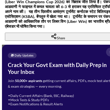
(Liber Win Champions Cup 2026) का खिताब जीत लिया है। पंक
आडवाणी ने फाइनल में कमल चावला को 6-3 से हराकर यह प्रतिष्ठित ट्रॉफ
अपने नाम की। यह तीन दिवसीय आमंत्रण टूर्नामेंट कर्नाटक स्टेट बिलियर्ड्
एसोसिएशन (KSBA), बेंगलुरु में खेला गया था। टूर्नामेंट के समापन पर पंक
आडवाणी को आधिकारिक तौर पर लिबर विन (Liber Win) का भारतीय ब्रैं
एंबेसडर भी घोषित किया गया।
Share
Full Name
*
Enquire Now
🎁 Daily Updates
Email Address
*
Crack Your Govt Exam with Daily Prep in
Need Help with Your
Your Inbox
Phone Number
*
Preparation?
Join
50,000+ aspirants
getting current affairs, PDFs, mock test aler
Select Branch
*
Fill out the form and our team
& exam strategies — every morning.
will get in touch with you
Select a branch
soon.
Select Course
*
Daily Current Affairs (Bank, SSC, Railway)
✦
Mock Tests & Study PDFs
✦
Select a course
Exam Notifications & Result Alerts
✦
Remark