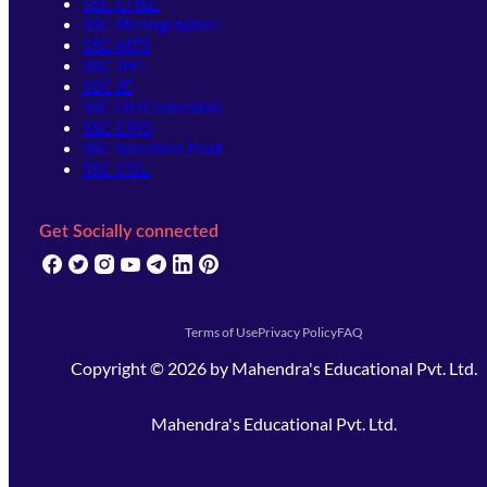
SSC CHSL
SSC Stenographer
SSC MTS
SSC JHT
SSC JE
SSC GD Constable
SSC CPO
SSC Selection Post
SSC CGL
Get Socially connected
(opens in new tab)
(opens in new tab)
(opens in new tab)
(opens in new tab)
(opens in new tab)
(opens in new tab)
(opens in new tab)
Terms of Use
Privacy Policy
FAQ
Copyright ©
2026
by
Mahendra's Educational Pvt. Ltd.
Mahendra's Educational Pvt. Ltd.