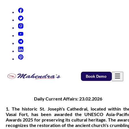
(opens in new tab)
(opens in new tab)
(opens in new tab)
(opens in new tab)
(opens in new tab)
(opens in new tab)
(opens in new tab)
Book Demo
Daily Current Affairs: 23.02.2026
1. The historic St. Joseph's Cathedral, located within th
Vasai Fort, has been awarded the UNESCO Asia-Pacifi
Awards 2025 for preserving its cultural heritage. The awar
recognizes the restoration of the ancient church's crumblin