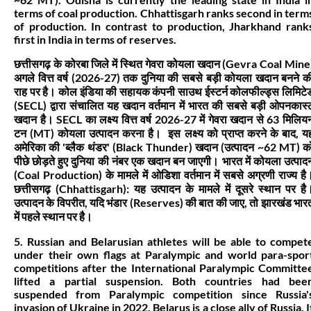
terms of coal production. Chhattisgarh ranks second in term
of production. In contrast to production, Jharkhand rank
first in India in terms of reserves.
छत्तीसगढ़ के कोरबा जिले में स्थित गेवरा कोयला खदान (Gevra Coal Mine
अगले वित्त वर्ष (2026-27) तक दुनिया की सबसे बड़ी कोयला खदान बनने क
राह पर है। कोल इंडिया की सहायक कंपनी साउथ ईस्टर्न कोलफील्ड्स लिमिटे
(SECL) द्वारा संचालित यह खदान वर्तमान में भारत की सबसे बड़ी ओपनकास्
खदान है। SECL का लक्ष्य वित्त वर्ष 2026-27 में गेवरा खदान से 63 मिलिय
टन (MT) कोयला उत्पादन करना है। इस लक्ष्य को प्राप्त करने के बाद, य
अमेरिका की 'ब्लैक थंडर' (Black Thunder) खदान (उत्पादन ~62 MT) क
पीछे छोड़ते हुए दुनिया की नंबर एक खदान बन जाएगी। भारत में कोयला उत्पाद
(Coal Production) के मामले में ओडिशा वर्तमान में सबसे अग्रणी राज्य है
छत्तीसगढ़ (Chhattisgarh): यह उत्पादन के मामले में दूसरे स्थान पर है
उत्पादन के विपरीत, यदि भंडार (Reserves) की बात की जाए, तो झारखंड भार
में पहले स्थान पर है।
5. Russian and Belarusian athletes will be able to compet
under their own flags at Paralympic and world para-spor
competitions after the International Paralympic Committe
lifted a partial suspension. Both countries had bee
suspended from Paralympic competition since Russia'
invasion of Ukraine in 2022. Belarus is a close ally of Russia. I