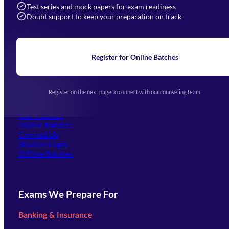
Navigation
Test series and mock papers for exam readiness
Doubt support to keep your preparation on track
Home
About Us
Blogs
News
Learning
Register for Online Batches
Exam Notifications
Upcoming Exams
Events & Awards Gallery
Register on the next page to connect with our counseling team.
(opens in new tab)
Careers
Offline Centers
Our Courses
Online Batches
Contact Us
(opens in new tab)
Student Login
Offline Batches
Exams We Prepare For
Banking & Insurance