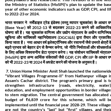
the Ministry of Statistics (MoSPI)'s plan to update the bas
year of other economic indicators such as GDP, CPI, and II
to 2022-23 or 2024.
भारत सरकार ने मर्चेंडाइज ट्रेड इंडेक्स (वस्तु व्यापार सूचकांक) के आधार वर्
(Base Year) को 2012-13 से बदलकर 2022-23 करने की आधिकारि
घोषणा की है। यह सूचकांक वाणिज्य और उद्योग मंत्रालय के अधीन वाणिज्यि
खुफिया और सांख्यिकी महानिदेशालय (DGCI&S) द्वारा तैयार और प्रकाशि
किया जाता है। नया आधार वर्ष इलेक्ट्रॉनिक्स और रसायनों जैसे उभरते क्षेत्रों क
बढ़ते प्रभाव को बेहतर ढंग से कैप्चर करेगा, जो नीति निर्माताओं और शोधकर्ताओ
के लिए अधिक विश्वसनीय डेटा प्रदान करेगा। यह संशोधन सांख्यिकी मंत्राल
(MoSPI) द्वारा अन्य आर्थिक संकेतकों जैसे GDP, CPI और IIP के आधार वर्
को भी 2022-23 या 2024 में अपडेट करने की योजना के अनुरूप है।
7. Union Home Minister Amit Shah launched the nationwid
"Vibrant Villages Programme-II" from Nathanpur village i
Assam's Cachar district. The program's primary goal is t
strengthen infrastructure (roads, electricity, water)
education, and employment opportunities in border village
to stem migration. The central government has allocated 
budget of ₹6,839 crore for this scheme, which will b
implemented until the financial year 2028-29. These village
are not the country's "last" but "first" villages, and thei