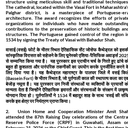
structure using meticulous skill and traditional techniques
The cathedral, located within the Vasai Fort in Maharashtra'
Palghar district, is a masterpiece of Portuguese-er
architecture. The award recognizes the efforts of privat
organizations or individuals who have made outstandin
contributions to the preservation of historic buildings an
structures. The Portuguese gained control of the region i
1534 by signing the Treaty of Vasai with Bahadur Shah.
वासाई (वसई) फोर्ट के भीतर स्थित ऐतिहासिक सेंट जोसेफ कैथेड्रल को इसक
सांस्कृतिक विरासत को सहेजने के लिए यूनेस्को एशिया-पैसिफिक अवार्ड्स 202
से सम्मानित किया गया है। यह पुरस्कार इस प्राचीन चर्च के गिरते हुए ढांचे क
बहुत ही कुशलता और पारंपरिक तकनीकों का उपयोग करके पुनर्जीवित करने क
लिए दिया गया है। यह कैथेड्रल महाराष्ट्र के पालघर जिले में वसई किल
(Bassein Fort) के भीतर स्थित है, जो पुर्तगाली काल की स्थापत्य कला का ए
बेजोड़ नमूना है। यह पुरस्कार उन निजी संस्थाओं या व्यक्तियों के प्रयासों क
मान्यता देता है जिन्होंने ऐतिहासिक इमारतों और संरचनाओं के संरक्षण में उत्कृष्
योगदान दिया हो। पुर्तगालियों ने 1534 में बहादुर शाह के साथ 'वसई की संधि
करके इस क्षेत्र पर नियंत्रण प्राप्त किया।
2. Union Home and Cooperation Minister Amit Sha
attended the 87th Raising Day celebrations of the Centra
Reserve Police Force (CRPF) in Guwahati, Assam o
February 21, 2026 as the Chief Guest. This is the first time i