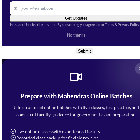
✉
Get Updates
No spam. Unsubscribe anytime. By subscribing you agree to our Terms & Privacy Policy.
I accept the
Terms and
No thanks
Conditions
and
Privacy Policy
*
Submit
Prepare with Mahendras Online Batches
Mahendra Arcade, CP-9, Vijayant Khand, Gomti Nagar,
Faizabad Road, Lucknow - 226010
Join structured online batches with live classes, test practice, and
7052477777
consistent faculty guidance for government exam preparation.
7052577777 (Mon to Sat 9:00AM to 6:00PM)
info@mahendras.org
Live online classes with experienced faculty
Recorded class backup for flexible revision