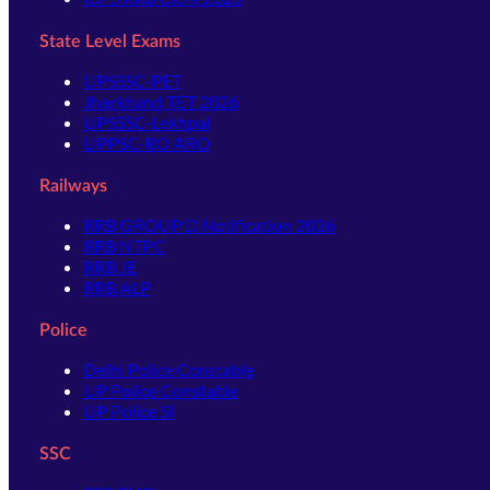
State Level Exams
UPSSSC-PET
Jharkhand TET 2026
UPSSSC-Lekhpal
UPPSC-RO ARO
Railways
RRB GROUP D Notification 2026
RRB NTPC
RRB JE
RRB ALP
Police
Delhi Police Constable
UP Police Constable
UP Police SI
SSC