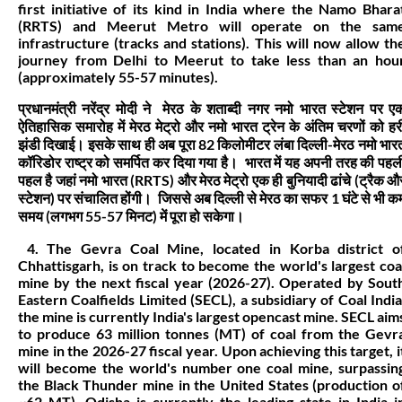
first initiative of its kind in India where the Namo Bhara
(RRTS) and Meerut Metro will operate on the sam
infrastructure (tracks and stations). This will now allow th
journey from Delhi to Meerut to take less than an hou
(approximately 55-57 minutes).
प्रधानमंत्री नरेंद्र मोदी ने मेरठ के शताब्दी नगर नमो भारत स्टेशन पर ए
ऐतिहासिक समारोह में मेरठ मेट्रो और नमो भारत ट्रेन के अंतिम चरणों को हर
झंडी दिखाई। इसके साथ ही अब पूरा 82 किलोमीटर लंबा दिल्ली-मेरठ नमो भार
कॉरिडोर राष्ट्र को समर्पित कर दिया गया है। भारत में यह अपनी तरह की पहल
पहल है जहां नमो भारत (RRTS) और मेरठ मेट्रो एक ही बुनियादी ढांचे (ट्रैक औ
स्टेशन) पर संचालित होंगी। जिससे अब दिल्ली से मेरठ का सफर 1 घंटे से भी क
समय (लगभग 55-57 मिनट) में पूरा हो सकेगा।
4. The Gevra Coal Mine, located in Korba district o
Chhattisgarh, is on track to become the world's largest coa
mine by the next fiscal year (2026-27). Operated by Sout
Eastern Coalfields Limited (SECL), a subsidiary of Coal India
the mine is currently India's largest opencast mine. SECL aim
to produce 63 million tonnes (MT) of coal from the Gevr
mine in the 2026-27 fiscal year. Upon achieving this target, i
will become the world's number one coal mine, surpassin
the Black Thunder mine in the United States (production o
~62 MT). Odisha is currently the leading state in India i