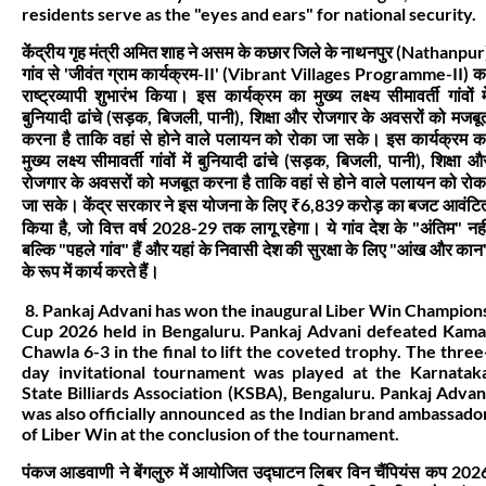
residents serve as the "eyes and ears" for national security.
केंद्रीय गृह मंत्री अमित शाह ने असम के कछार जिले के नाथनपुर (Nathanpur
गांव से 'जीवंत ग्राम कार्यक्रम-II' (Vibrant Villages Programme-II) क
राष्ट्रव्यापी शुभारंभ किया। इस कार्यक्रम का मुख्य लक्ष्य सीमावर्ती गांवों मे
बुनियादी ढांचे (सड़क, बिजली, पानी), शिक्षा और रोजगार के अवसरों को मजबू
करना है ताकि वहां से होने वाले पलायन को रोका जा सके। इस कार्यक्रम क
मुख्य लक्ष्य सीमावर्ती गांवों में बुनियादी ढांचे (सड़क, बिजली, पानी), शिक्षा औ
रोजगार के अवसरों को मजबूत करना है ताकि वहां से होने वाले पलायन को रोक
जा सके। केंद्र सरकार ने इस योजना के लिए ₹6,839 करोड़ का बजट आवंटि
किया है, जो वित्त वर्ष 2028-29 तक लागू रहेगा। ये गांव देश के "अंतिम" नही
बल्कि "पहले गांव" हैं और यहां के निवासी देश की सुरक्षा के लिए "आंख और कान
के रूप में कार्य करते हैं।
8. Pankaj Advani has won the inaugural Liber Win Champion
Cup 2026 held in Bengaluru. Pankaj Advani defeated Kama
Chawla 6-3 in the final to lift the coveted trophy. The three
day invitational tournament was played at the Karnatak
State Billiards Association (KSBA), Bengaluru. Pankaj Advan
was also officially announced as the Indian brand ambassado
of Liber Win at the conclusion of the tournament.
पंकज आडवाणी ने बेंगलुरु में आयोजित उद्घाटन लिबर विन चैंपियंस कप 202