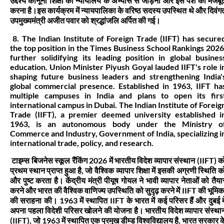
उद्देश्य कानूनी शिक्षा को न्यायालय के अभ्यास से जोड़ना और इस पेशे को मजबू
करना है।इस कार्यक्रम में न्यायपालिका के वरिष्ठ सदस्य उपस्थित थे और दिवंग
उपमुख्यमंत्री अजीत पवार को श्रद्धांजलि अर्पित की गई।
8. The Indian Institute of Foreign Trade (IIFT) has secure
the top position in the Times Business School Rankings 2026
further solidifying its leading position in global busines
education. Union Minister Piyush Goyal lauded IIFT's role i
shaping future business leaders and strengthening India'
global commercial presence. Established in 1963, IIFT ha
multiple campuses in India and plans to open its firs
international campus in Dubai. The Indian Institute of Foreig
Trade (IIFT), a premier deemed university established i
1963, is an autonomous body under the Ministry o
Commerce and Industry, Government of India, specializing i
international trade, policy, and research.
टाइम्स बिजनेस स्कूल रैंकिंग 2026 में भारतीय विदेश व्यापार संस्थान (IIFT) क
प्रथम स्थान प्राप्त हुआ है, जो वैश्विक व्यापार शिक्षा में इसकी अग्रणी स्थिति क
और पुष्ट करता है। केंद्रीय मंत्री पीयूष गोयल ने भावी व्यापार नेताओं को तैया
करने और भारत की वैश्विक वाणिज्य उपस्थिति को सुदृढ़ करने में IIFT की भूमिक
की सराहना की। 1963 में स्थापित IIFT के भारत में कई परिसर हैं और दुबई मे
अपना पहला विदेशी परिसर खोलने की योजना है। भारतीय विदेश व्यापार संस्था
(IIFT), जो 1963 में स्थापित एक प्रमुख डीम्ड विश्वविद्यालय है, भारत सरकार क