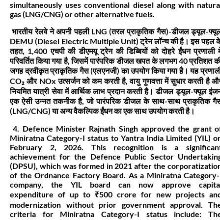
simultaneously uses conventional diesel along with natura
gas (LNG/CNG) or other alternative fuels.
भारतीय रेलवे ने अपनी पहली LNG (तरल प्राकृतिक गैस)-डीजल ड्यूल-फ्यू
DEMU (Diesel Electric Multiple Unit) ट्रेन लॉन्च की है। इस पहल क
तहत, 1,400 एचपी की डीएमयू ट्रेन की डिब्बियों को दोहरे ईंधन प्रणाली मे
परिवर्तित किया गया है, जिसमें पारंपरिक डीजल खपत के लगभग 40 प्रतिशत क
जगह द्रवीकृत प्राकृतिक गैस (एलएनजी) का उपयोग किया गया है। यह प्रणाल
CO₂ और NOx उत्सर्जन को कम करती है, वायु गुणवत्ता में सुधार करती है औ
नियमित यात्री सेवा में आर्थिक लाभ प्रदान करती है। डीजल ड्यूल-फ्यूल इंज
एक ऐसी उन्नत तकनीक है, जो पारंपरिक डीजल के साथ-साथ प्राकृतिक गै
(LNG/CNG) या अन्य वैकल्पिक ईंधन का एक साथ उपयोग करती है।
4. Defence Minister Rajnath Singh approved the grant o
Miniratna Category-I status to Yantra India Limited (YIL) o
February 2, 2026. This recognition is a significan
achievement for the Defence Public Sector Undertakin
(DPSU), which was formed in 2021 after the corporatizatio
of the Ordnance Factory Board. As a Miniratna Category-
company, the YIL board can now approve capita
expenditure of up to ₹500 crore for new projects an
modernization without prior government approval. Th
criteria for Miniratna Category-I status include: Th