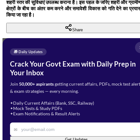
शहरी स्तर की सुविधाएं उपलब्ध कराना है। इस पहल के जरिए शहरी और ग्रामी
क्षेत्रों के बीच का अंतर कम करने और समावेशी विकास को गति देने का प्रया
किया जा रहा है।
Share
Full Name
*
Enquire Now
🎁 Daily Updates
Email Address
*
Crack Your Govt Exam with Daily Prep in
Need Help with Your
Your Inbox
Phone Number
*
Preparation?
Join
50,000+ aspirants
getting current affairs, PDFs, mock test aler
Select Branch
*
Fill out the form and our team
& exam strategies — every morning.
will get in touch with you
Select a branch
soon.
Select Course
*
Daily Current Affairs (Bank, SSC, Railway)
✦
Mock Tests & Study PDFs
✦
Select a course
Exam Notifications & Result Alerts
✦
Remark
✉
Get Updates