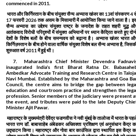
commenced in 2011.
भारत और किर्गिस्तान के बीच संयुक्त सैन्य अभ्यास खंजर का 13वां संस्करण 4 स
17 फरवरी 2026 तक असम के मिसामारी में आयोजित किया जाने वाला है। इ
सैन्य अभ्यास का उद्देश्य संयुक्त राष्ट्र के जनादेश के तहत शहरी युद्ध औ
आतंकवाद विरोधी परिदृश्यों में संयुक्त अभियानों पर ध्यान केंद्रित करते हुए दोनो
देशों के विशेष बलों के बीच समन्यवय को बढ़ाना है। अभ्यास खंजर भारत औ
किर्गिज़स्तान के बीच होने वाला वार्षिक संयुक्त विशेष बल सैन्य अभ्यास है, जिसक
शुरुआत वर्ष 2011 में हुई थी।
7. Maharashtra Chief Minister Devendra Fadnavi
inaugurated India's first Bharat Ratna Dr. Babasahe
Ambedkar Advocate Training and Research Centre in Taloja
Navi Mumbai. Established by the Maharashtra and Goa Ba
Council, the centre aims to bridge the gap between lega
education and courtroom practice and strengthen the lega
profession. Senior members of the judiciary were present a
the event, and tributes were paid to the late Deputy Chie
Minister Ajit Pawar.
महाराष्ट्र के मुख्यमंत्री देवेंद्र फडणवीस ने नवी मुंबई के तालोजा में भारत के पहल
भारत रत्न डॉ. बाबासाहेब अंबेडकर अधिवक्ता प्रशिक्षण एवं अनुसंधान केंद्र क
उद्घाटन किया। महाराष्ट्र और गोवा बार काउंसिल द्वारा स्थापित इस केंद्र क