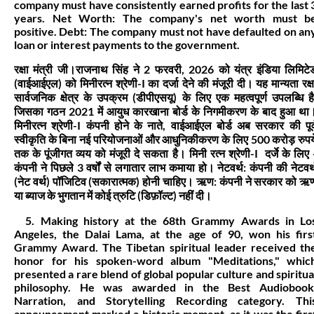
company must have consistently earned profits for the last 
years. Net Worth: The company's net worth must b
positive. Debt: The company must not have defaulted on an
loan or interest payments to the government.
रक्षा मंत्री जी।राजनाथ सिंह ने 2 फरवरी, 2026 को यंत्र इंडिया लिमिटे
(वाईआईएल) को मिनीरत्न श्रेणी-I का दर्जा देने की मंजूरी दी। यह मान्यता रक्ष
सार्वजनिक क्षेत्र के उपक्रम (डीपीएसयू) के लिए एक महत्वपूर्ण उपलब्धि है
जिसका गठन 2021 में आयुध कारखाना बोर्ड के निगमीकरण के बाद हुआ था
मिनीरत्न श्रेणी-I कंपनी होने के नाते, वाईआईएल बोर्ड अब सरकार की पूर्
स्वीकृति के बिना नई परियोजनाओं और आधुनिकीकरण के लिए 500 करोड़ रुपय
तक के पूंजीगत व्यय को मंजूरी दे सकता है। मिनी रत्न श्रेणी-I दर्जे के लिए 
कंपनी ने पिछले 3 वर्षों से लगातार लाभ कमाया हो। नेटवर्थ: कंपनी की नेटवर्
(नेट वर्थ) पॉजिटिव (सकारात्मक) होनी चाहिए। ऋण: कंपनी ने सरकार को ऋ
या ब्याज के भुगतान में कोई त्रुटि (डिफ़ॉल्ट) नहीं दी।
5. Making history at the 68th Grammy Awards in Lo
Angeles, the Dalai Lama, at the age of 90, won his firs
Grammy Award. The Tibetan spiritual leader received th
honor for his spoken-word album "Meditations," whic
presented a rare blend of global popular culture and spiritua
philosophy. He was awarded in the Best Audiobook
Narration, and Storytelling Recording category. Thi
announcement marked a historic moment, as it was the firs