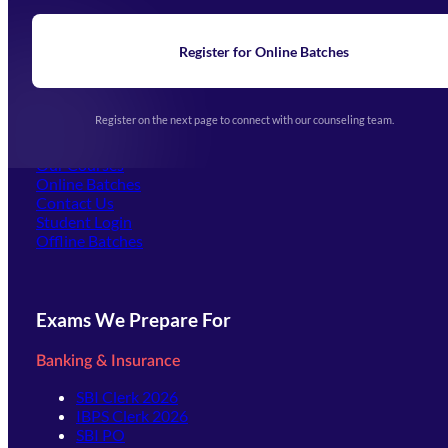
Blogs
News
Learning
Register for Online Batches
Exam Notifications
Upcoming Exams
Events & Awards Gallery
Register on the next page to connect with our counseling team.
(opens in new tab)
Careers
Offline Centers
Our Courses
Online Batches
Contact Us
(opens in new tab)
Student Login
Offline Batches
Exams We Prepare For
Banking & Insurance
SBI Clerk 2026
IBPS Clerk 2026
SBI PO