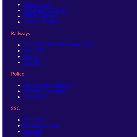
UPSSSC-PET
Jharkhand TET 2026
UPSSSC-Lekhpal
UPPSC-RO ARO
Railways
RRB GROUP D Notification 2026
RRB NTPC
RRB JE
RRB ALP
Police
Delhi Police Constable
UP Police Constable
UP Police SI
SSC
SSC CHSL
SSC Stenographer
SSC MTS
SSC JHT