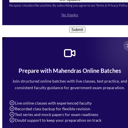
No spam. Unsubscribe anytime. By subscribing you agree to our Terms & Privacy Policy.
I accept the
Terms and
No thanks
Conditions
and
Privacy Policy
*
Submit
Prepare with Mahendras Online Batches
Mahendra Arcade, CP-9, Vijayant Khand, Gomti Nagar,
Faizabad Road, Lucknow - 226010
Join structured online batches with live classes, test practice, and
7052477777
consistent faculty guidance for government exam preparation.
7052577777 (Mon to Sat 9:00AM to 6:00PM)
info@mahendras.org
Live online classes with experienced faculty
Recorded class backup for flexible revision
Navigation
Test series and mock papers for exam readiness
Doubt support to keep your preparation on track
Home
About Us