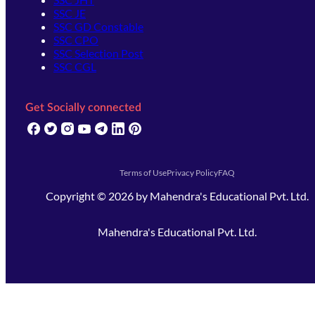
SSC JE
SSC GD Constable
SSC CPO
SSC Selection Post
SSC CGL
Get Socially connected
(opens in new tab)
(opens in new tab)
(opens in new tab)
(opens in new tab)
(opens in new tab)
(opens in new tab)
(opens in new tab)
Terms of Use
Privacy Policy
FAQ
Copyright ©
2026
by
Mahendra's Educational Pvt. Ltd.
Mahendra's Educational Pvt. Ltd.