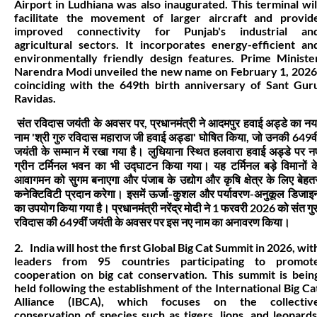
Airport in Ludhiana was also inaugurated. This terminal wil
facilitate the movement of larger aircraft and provid
improved connectivity for Punjab's industrial an
agricultural sectors. It incorporates energy-efficient an
environmentally friendly design features. Prime Ministe
Narendra Modi unveiled the new name on February 1, 2026
coinciding with the 649th birth anniversary of Sant Gur
Ravidas.
संत रविदास जयंती के अवसर पर, प्रधानमंत्री ने आदमपुर हवाई अड्डे का नय
नाम 'श्री गुरु रविदास महाराज जी हवाई अड्डा' घोषित किया, जो उनकी 649वी
जयंती के सम्मान में रखा गया है। लुधियाना स्थित हलवारा हवाई अड्डे पर न
ग्रीन टर्मिनल भवन का भी उद्घाटन किया गया। यह टर्मिनल बड़े विमानों क
आवागमन को सुगम बनाएगा और पंजाब के उद्योग और कृषि क्षेत्र के लिए बेहत
कनेक्टिविटी प्रदान करेगा। इसमें ऊर्जा-कुशल और पर्यावरण-अनुकूल डिजाइ
का उपयोग किया गया है। प्रधानमंत्री नरेंद्र मोदी ने 1 फरवरी 2026 को संत गुर
रविदास की 649वीं जयंती के अवसर पर इस नए नाम का अनावरण किया।
2. India will host the first Global Big Cat Summit in 2026, wit
leaders from 95 countries participating to promot
cooperation on big cat conservation. This summit is bein
held following the establishment of the International Big Ca
Alliance (IBCA), which focuses on the collectiv
conservation of species such as tigers, lions, and leopards