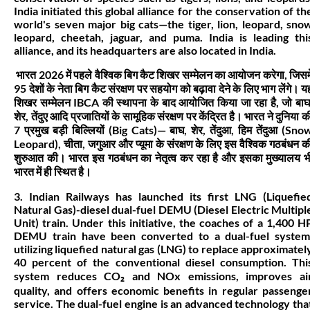
India initiated this global alliance for the conservation of th
world's seven major big cats—the tiger, lion, leopard, sno
leopard, cheetah, jaguar, and puma. India is leading thi
alliance, and its headquarters are also located in India.
भारत 2026 में पहले वैश्विक बिग कैट शिखर सम्मेलन का आयोजन करेगा, जिसमे
95 देशों के नेता बिग कैट संरक्षण पर सहयोग को बढ़ावा देने के लिए भाग लेंगे। य
शिखर सम्मेलन IBCA की स्थापना के बाद आयोजित किया जा रहा है, जो बाघ
शेर, तेंदुए आदि प्रजातियों के सामूहिक संरक्षण पर केंद्रित है। भारत ने दुनिया क
7 प्रमुख बड़ी बिल्लियों (Big Cats)— बाघ, शेर, तेंदुआ, हिम तेंदुआ (Sno
Leopard), चीता, जगुआर और प्यूमा के संरक्षण के लिए इस वैश्विक गठबंधन क
शुरुआत की। भारत इस गठबंधन का नेतृत्व कर रहा है और इसका मुख्यालय भ
भारत में ही स्थित है।
3. Indian Railways has launched its first LNG (Liquefie
Natural Gas)-diesel dual-fuel DEMU (Diesel Electric Multipl
Unit) train. Under this initiative, the coaches of a 1,400 H
DEMU train have been converted to a dual-fuel system
utilizing liquefied natural gas (LNG) to replace approximatel
40 percent of the conventional diesel consumption. Thi
system reduces CO₂ and NOx emissions, improves ai
quality, and offers economic benefits in regular passenge
service. The dual-fuel engine is an advanced technology tha