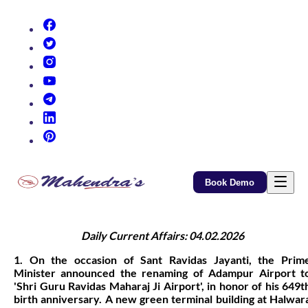
(opens in new tab)
(opens in new tab)
(opens in new tab)
(opens in new tab)
(opens in new tab)
(opens in new tab)
(opens in new tab)
Book Demo
Daily Current Affairs: 04.02.2026
1. On the occasion of Sant Ravidas Jayanti, the Prim
Minister announced the renaming of Adampur Airport t
'Shri Guru Ravidas Maharaj Ji Airport', in honor of his 649t
birth anniversary. A new green terminal building at Halwar