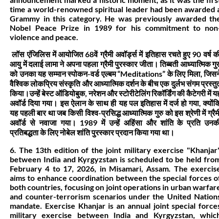
time a world-renowned spiritual leader had been awarded 
Grammy in this category. He was previously awarded th
Nobel Peace Prize in 1989 for his commitment to non
violence and peace.
लॉस एंजिलिस में आयोजित 68वें ग्रैमी अवॉर्ड्स में इतिहास रचते हुए 90 वर्ष क
आयु में दलाई लामा ने अपना पहला ग्रैमी पुरस्कार जीता। तिब्बती आध्यात्मिक गुर
को उनका यह सम्मान स्पोकन-वर्ड एल्बम “Meditations” के लिए मिला, जिसन
वैश्विक लोकप्रिय संस्कृति और आध्यात्मिक दर्शन के बीच एक दुर्लभ संगम प्रस्तु
किया।उन्हें बेस्ट ऑडियोबुक, नरेशन और स्टोरीटेलिंग रिकॉर्डिंग की कैटेगरी में य
अवॉर्ड दिया गया। इस ऐलान के साथ ही यह पल इतिहास में दर्ज हो गया, क्योंक
यह पहली बार था जब किसी विश्व-प्रसिद्ध आध्यात्मिक गुरु को इस श्रेणी में ग्रैम
अवॉर्ड से नवाजा गया। 1989 में उन्हें अहिंसा और शांति के प्रति उनक
प्रतिबद्धता के लिए नोबेल शांति पुरस्कार प्रदान किया गया था।
6. The 13th edition of the joint military exercise "Khanjar
between India and Kyrgyzstan is scheduled to be held fro
February 4 to 17, 2026, in Misamari, Assam. The exercis
aims to enhance coordination between the special forces o
both countries, focusing on joint operations in urban warfar
and counter-terrorism scenarios under the United Nation
mandate. Exercise Khanjar is an annual joint special force
military exercise between India and Kyrgyzstan, whic