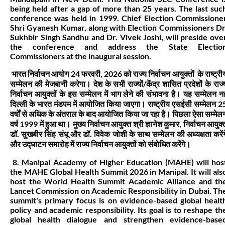
being held after a gap of more than 25 years. The last suc
conference was held in 1999. Chief Election Commissione
Shri Gyanesh Kumar, along with Election Commissioners Dr
Sukhbir Singh Sandhu and Dr. Vivek Joshi, will preside ove
the conference and address the State Electio
Commissioners at the inaugural session.
भारत निर्वाचन आयोग 24 फरवरी, 2026 को राज्य निर्वाचन आयुक्तों के राष्ट्री
सम्मेलन की मेजबानी करेगा। देश के सभी राज्यों/केंद्र शासित प्रदेशों के राज्
निर्वाचन आयुक्तों के इस सम्मेलन में भाग लेने की संभावना है। यह सम्मेलन न
दिल्ली के भारत मंडपम में आयोजित किया जाएगा। राष्ट्रीय एसईसी सम्मेलन 2
वर्षों से अधिक के अंतराल के बाद आयोजित किया जा रहा है। पिछला ऐसा सम्मेल
वर्ष 1999 में हुआ था। मुख्य निर्वाचन आयुक्त श्री ज्ञानेश कुमार, निर्वाचन आयुक्
डॉ. सुखबीर सिंह संधू और डॉ. विवेक जोशी के साथ सम्मेलन की अध्यक्षता करेंग
और उद्घाटन समारोह में राज्य निर्वाचन आयुक्तों को संबोधित करेंगे।
8. Manipal Academy of Higher Education (MAHE) will hos
the MAHE Global Health Summit 2026 in Manipal. It will als
host the World Health Summit Academic Alliance and th
Lancet Commission on Academic Responsibility in Dubai. Th
summit's primary focus is on evidence-based global healt
policy and academic responsibility. Its goal is to reshape th
global health dialogue and strengthen evidence-base