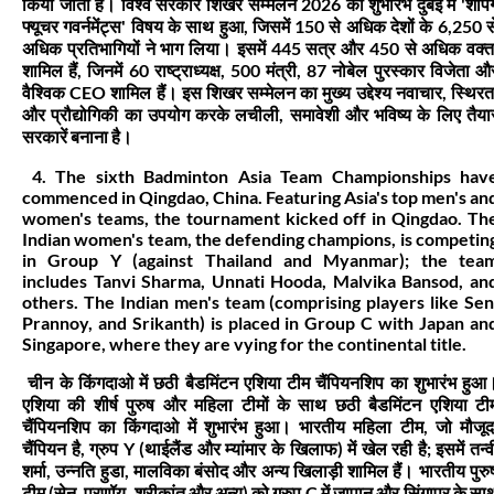
किया जाता है। विश्व सरकार शिखर सम्मेलन 2026 का शुभारंभ दुबई में 'शेपिं
फ्यूचर गवर्नमेंट्स' विषय के साथ हुआ, जिसमें 150 से अधिक देशों के 6,250 स
अधिक प्रतिभागियों ने भाग लिया। इसमें 445 सत्र और 450 से अधिक वक्त
शामिल हैं, जिनमें 60 राष्ट्राध्यक्ष, 500 मंत्री, 87 नोबेल पुरस्कार विजेता औ
वैश्विक CEO शामिल हैं। इस शिखर सम्मेलन का मुख्य उद्देश्य नवाचार, स्थिरत
और प्रौद्योगिकी का उपयोग करके लचीली, समावेशी और भविष्य के लिए तैया
सरकारें बनाना है।
4. The sixth Badminton Asia Team Championships hav
commenced in Qingdao, China. Featuring Asia's top men's an
women's teams, the tournament kicked off in Qingdao. Th
Indian women's team, the defending champions, is competin
in Group Y (against Thailand and Myanmar); the tea
includes Tanvi Sharma, Unnati Hooda, Malvika Bansod, an
others. The Indian men's team (comprising players like Sen
Prannoy, and Srikanth) is placed in Group C with Japan an
Singapore, where they are vying for the continental title.
चीन के किंगदाओ में छठी बैडमिंटन एशिया टीम चैंपियनशिप का शुभारंभ हुआ
एशिया की शीर्ष पुरुष और महिला टीमों के साथ छठी बैडमिंटन एशिया टी
चैंपियनशिप का किंगदाओ में शुभारंभ हुआ। भारतीय महिला टीम, जो मौजूद
चैंपियन है, ग्रुप Y (थाईलैंड और म्यांमार के खिलाफ) में खेल रही है; इसमें तन्व
शर्मा, उन्नति हुडा, मालविका बंसोद और अन्य खिलाड़ी शामिल हैं। भारतीय पुरु
टीम (सेन, प्रणॉय, श्रीकांत और अन्य) को ग्रुप C में जापान और सिंगापुर के सा