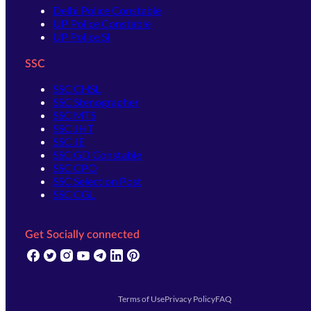
Delhi Police Constable
UP Police Constable
UP Police SI
SSC
SSC CHSL
SSC Stenographer
SSC MTS
SSC JHT
SSC JE
SSC GD Constable
SSC CPO
SSC Selection Post
SSC CGL
Get Socially connected
(opens in new tab)
(opens in new tab)
(opens in new tab)
(opens in new tab)
(opens in new tab)
(opens in new tab)
(opens in new tab)
Terms of Use
Privacy Policy
FAQ