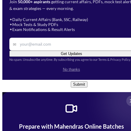
Join
50,000+ aspirants
getting current affairs, PDFs, mock test aler
Select Branch
*
Fill out the form and our team
& exam strategies — every morning.
will get in touch with you
Select a branch
soon.
Select Course
*
Daily Current Affairs (Bank, SSC, Railway)
✦
Mock Tests & Study PDFs
✦
Select a course
Exam Notifications & Result Alerts
✦
Remark
✉
Get Updates
No spam. Unsubscribe anytime. By subscribing you agree to our Terms & Privacy Policy.
I accept the
Terms and
No thanks
Conditions
and
Privacy Policy
*
Submit
Prepare with Mahendras Online Batches
Mahendra Arcade, CP-9, Vijayant Khand, Gomti Nagar,