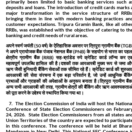
primarily been limited to basic banking services such a
deposits and loans. The introduction of credit cards marks 
major transformation in the service structure of RRBs
bringing them in line with modern banking practices an
customer expectations. Tripura Gramin Bank, like all othe
RRBs, was established with the objective of catering to th
banking and credit needs of rural areas.
अपने स्वर्ण जयंती (50 वर्ष) के ऐतिहासिक अवसर पर त्रिपुरा ग्रामीण बैंक (TGB
ने अपने प्रायोजक बैंक पंजाब नेशनल बैंक (PNB) के सहयोग से भारत का पहल
क्षेत्रीय ग्रामीण बैंक (RRB) सह-ब्रांडेड रुपे क्रेडिट कार्ड लॉन्च कर ए
महत्वपूर्ण उपलब्धि हासिल की है।दशकों तक आरआरबी मुख्य रूप से जमा औ
ऋण जैसी बुनियादी बैंकिंग सेवाओं तक सीमित रहे हैं। क्रेडिट कार्ड की शुरुआ
आरआरबी की सेवा संरचना में एक बड़ा परिवर्तन है, जो उन्हें आधुनिक बैंकिं
प्रथाओं और ग्राहकों की अपेक्षाओं के अनुरूप बनाता है।त्रिपुरा ग्रामीण बैंक
अन्य सभी आरआरबी की तरह, ग्रामीण क्षेत्रों की बैंकिंग और ऋण आवश्यकताओ
को पूरा करने के उद्देश्य से स्थापित किया गया था।
7. The Election Commission of India will host the Nationa
Conference of State Election Commissioners on Februar
24, 2026. State Election Commissioners from all states an
Union Territories of the country are expected to participat
in this conference. The conference will be held at Bhara
Mandapam in New Delhi. This National SEC Conference i