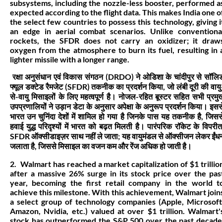
subsystems, including the nozzle-less booster, performed a
expected according to the flight data. This makes India one o
the select few countries to possess this technology, giving i
an edge in aerial combat scenarios. Unlike conventiona
rockets, the SFDR does not carry an oxidizer; it draw
oxygen from the atmosphere to burn its fuel, resulting in 
lighter missile with a longer range.
रक्षा अनुसंधान एवं विकास संगठन (DRDO) ने ओडिशा के चांदीपुर से सॉलि
फ्यूल डक्टेड रैमजेट (SFDR) तकनीक का प्रदर्शन किया, जो लंबी दूरी की वायु
से-वायु मिसाइलों के लिए महत्वपूर्ण है। नोजल-रहित बूस्टर सहित सभी प्रमु
उपप्रणालियों ने उड़ान डेटा के अनुसार अपेक्षा के अनुरूप प्रदर्शन किया। इसस
भारत उन चुनिंदा देशों में शामिल हो गया है जिनके पास यह तकनीक है, जिसस
हवाई युद्ध परिदृश्यों में भारत को बढ़त मिलती है। पारंपरिक रॉकेट के विपरीत
SFDR ऑक्सीडाइज़र साथ नहीं ले जाता; यह वायुमंडल से ऑक्सीजन लेकर ईंध
जलाता है, जिससे मिसाइल का वजन कम और रेंज अधिक हो जाती है।
2. Walmart has reached a market capitalization of $1 trillio
after a massive 26% surge in its stock price over the pas
year, becoming the first retail company in the world t
achieve this milestone. With this achievement, Walmart join
a select group of technology companies (Apple, Microsoft
Amazon, Nvidia, etc.) valued at over $1 trillion. Walmart'
stock has outperformed the S&P 500 over the past decade