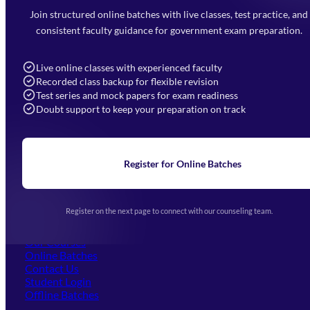
Faizabad Road, Lucknow - 226010
Join structured online batches with live classes, test practice, and
7052477777
consistent faculty guidance for government exam preparation.
7052577777 (Mon to Sat 9:00AM to 6:00PM)
info@mahendras.org
Live online classes with experienced faculty
Recorded class backup for flexible revision
Navigation
Test series and mock papers for exam readiness
Doubt support to keep your preparation on track
Home
About Us
Blogs
News
Learning
Register for Online Batches
Exam Notifications
Upcoming Exams
Events & Awards Gallery
Register on the next page to connect with our counseling team.
(opens in new tab)
Careers
Offline Centers
Our Courses
Online Batches
Contact Us
(opens in new tab)
Student Login
Offline Batches