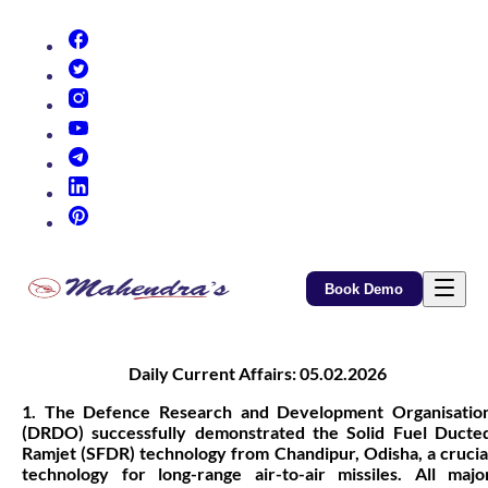
(opens in new tab)
(opens in new tab)
(opens in new tab)
(opens in new tab)
(opens in new tab)
(opens in new tab)
(opens in new tab)
Book Demo
Daily Current Affairs: 05.02.2026
1. The Defence Research and Development Organisatio
(DRDO) successfully demonstrated the Solid Fuel Ducte
Ramjet (SFDR) technology from Chandipur, Odisha, a crucia
technology for long-range air-to-air missiles. All majo