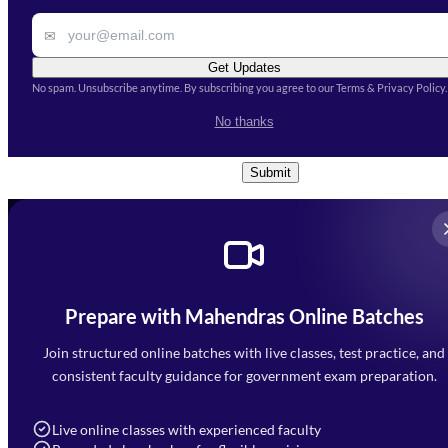
✉
Get Updates
No spam. Unsubscribe anytime. By subscribing you agree to our Terms & Privacy Policy.
I accept the
Terms and
No thanks
Conditions
and
Privacy Policy
*
Submit
Prepare with Mahendras Online Batches
Mahendra Arcade, CP-9, Vijayant Khand, Gomti Nagar,
Faizabad Road, Lucknow - 226010
Join structured online batches with live classes, test practice, and
7052477777
consistent faculty guidance for government exam preparation.
7052577777 (Mon to Sat 9:00AM to 6:00PM)
info@mahendras.org
Live online classes with experienced faculty