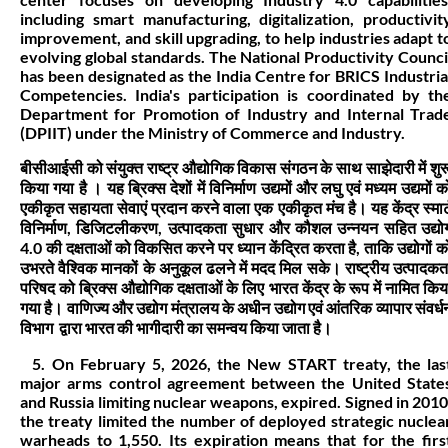
including smart manufacturing, digitalization, productivit
improvement, and skill upgrading, to help industries adapt t
evolving global standards. The National Productivity Counci
has been designated as the India Centre for BRICS Industria
Competencies. India's participation is coordinated by th
Department for Promotion of Industry and Internal Trad
(DPIIT) under the Ministry of Commerce and Industry.
बीसीआईसी को संयुक्त राष्ट्र औद्योगिक विकास संगठन के साथ साझेदारी में शुर
किया गया है । यह ब्रिक्स देशों में विनिर्माण उद्यमों और लघु एवं मध्यम उद्यमों क
एकीकृत सहायता सेवाएं प्रदान करने वाला एक एकीकृत मंच है। यह केंद्र स्मार्
विनिर्माण, डिजिटलीकरण, उत्पादकता सुधार और कौशल उन्नयन सहित उद्यो
4.0 की दक्षताओं को विकसित करने पर ध्यान केंद्रित करता है, ताकि उद्योगों क
उभरते वैश्विक मानकों के अनुकूल ढलने में मदद मिल सके। राष्ट्रीय उत्पादकत
परिषद को ब्रिक्स औद्योगिक दक्षताओं के लिए भारत केंद्र के रूप में नामित किय
गया है। वाणिज्य और उद्योग मंत्रालय के अधीन उद्योग एवं आंतरिक व्यापार संवर्ध
विभाग द्वारा भारत की भागीदारी का समन्वय किया जाता है।
5. On February 5, 2026, the New START treaty, the las
major arms control agreement between the United State
and Russia limiting nuclear weapons, expired. Signed in 2010
the treaty limited the number of deployed strategic nuclea
warheads to 1,550. Its expiration means that for the firs