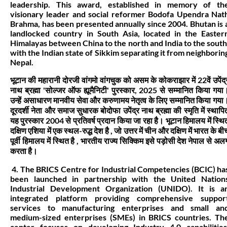
leadership. This award, established in memory of th
visionary leader and social reformer Bodofa Upendra Nat
Brahma, has been presented annually since 2004. Bhutan is 
landlocked country in South Asia, located in the Easter
Himalayas between China to the north and India to the south
with the Indian state of Sikkim separating it from neighborin
Nepal.
भूटान की महारानी दोरजी वांगमो वांगचुक को असम के कोकराझार में 22वें उपेंद्
नाथ ब्रह्मा 'सोल्जर ऑफ ह्यूमैनिटी' पुरस्कार, 2025 से सम्मानित किया गया
उन्हें असाधारण मानवीय सेवा और करुणामय नेतृत्व के लिए सम्मानित किया गया
दूरदर्शी नेता और समाज सुधारक बोदोफा उपेंद्र नाथ ब्रह्मा की स्मृति में स्थापि
यह पुरस्कार 2004 से प्रतिवर्ष प्रदान किया जा रहा है। भूटान हिमालय में स्थि
दक्षिण एशिया में एक स्थल-रुद्ध देश है , जो उत्तर में चीन और दक्षिण में भारत के बी
पूर्वी हिमालय में स्थित है , भारतीय राज्य सिक्किम इसे पड़ोसी देश नेपाल से अल
करता है।
4. The BRICS Centre for Industrial Competencies (BCIC) ha
been launched in partnership with the United Nation
Industrial Development Organization (UNIDO). It is a
integrated platform providing comprehensive suppor
services to manufacturing enterprises and small an
medium-sized enterprises (SMEs) in BRICS countries. Th
center focuses on developing Industry 4.0 capabilities