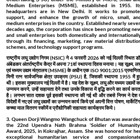
Medium Enterprises (MSME), established in 1955. It
headquarters are in New Delhi. It works to promote
support, and enhance the growth of micro, small, an
medium enterprises in the country. Established nearly seve
decades ago, the corporation has since been promoting ne
and small enterprises both domestically and internationall
through its financing, marketing, raw material distributio
schemes, and technology support programs.
राष्ट्रीय लघु उद्योग निगम (NSIC) ने 4 फरवरी 2026 को नई दिल्ली स्थित डॉ
अंबेडकर अंतर्राष्ट्रीय केंद्र में अपना 71वां स्थापना दिवस मनाया। यह सूक्ष्म, लघ
एवं मध्यम उद्यम मंत्रालय (MSME) के अधीन एक ISO 9001:2015 प्रमाणित
मिनी रत्न सार्वजनिक क्षेत्र उपक्रम (PSU) है, जिसकी स्थापना 1955 में हु
थी। इसका मुख्यालय नई दिल्ली में है। यह देश के सूक्ष्म, लघु और मध्यम उद्यमों क
उन्नयन करने, उन्हें सहायता देने तथा उनके विकास में वृद्धि करने का कार्य करत
है। लगभग सात दशक पूर्व इसकी स्थापना की गई थी और तबसे निगम ने देश 
विदेशों में नए एवं लघु उद्यमों का उन्नयन कार्य किये एवं अपनी वित्त पोषण, मार्केटिंग
कच्चा माल वितरण स्कीमें व प्रौद्योगिकी सहायता कार्यक्रम किये।
3. Queen Dorji Wangmo Wangchuck of Bhutan was awarde
the 22nd Upendra Nath Brahma 'Soldier of Humanity
Award, 2025, in Kokrajhar, Assam. She was honored for he
exceptional humanitarian service and compassionat