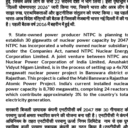
हुई, जिसमें अरब लीग के सभी 22 सदस्य देशों ने भाग लिया। इसी पृष्ठभूमि मे
“दिल्ली घोषणापत्र 2026” जारी किया गया, जिसने भारत और अरब लीग क
साझा रुख, प्राथमिकताओं और कूटनीतिक संतुलन को स्पष्ट किया। यह पहल
भारत-अरब विदेश मंत्रियों की बैठक है जिसकी मेजबानी भारत नई दिल्ली में की ग
है। पहली बैठक वर्ष 2016 में बहरीन में हुई थी.
9. State-owned power producer NTPC is planning t
establish 30 gigawatts of nuclear power capacity by 2047
NTPC has incorporated a wholly owned nuclear subsidiar
under the Companies Act, named NTPC Nuclear Energ
Corporation Limited. A joint venture between NTPC an
Nuclear Power Corporation of India Limited, Anushakt
Vidyut Nigam Limited, is in the process of setting up a 4x70
megawatt nuclear power project in Banswara district o
Rajasthan. This project is called the Mahi Banswara Rajastha
Atomic Power Project. India's current installed nuclea
power capacity is 8,780 megawatts, comprising 24 reactors
which contribute approximately 3% to the country's tota
electricity generation.
सरकारी बिजली उत्पादक कंपनी एनटीपीसी वर्ष 2047 तक 30 गीगावाट क
परमाणु ऊर्जा क्षमता स्थापित करने की योजना बना रही है। एनटीपीसी ने कंपन
अधिनियम के तहत एनटीपीसी परमाणु ऊर्जा निगम लिमिटेड नाम से एक पूर्
स्वामित्व वाली परमाणु सहायक कंपनी का गठन किया है।एनटीपीसी औ