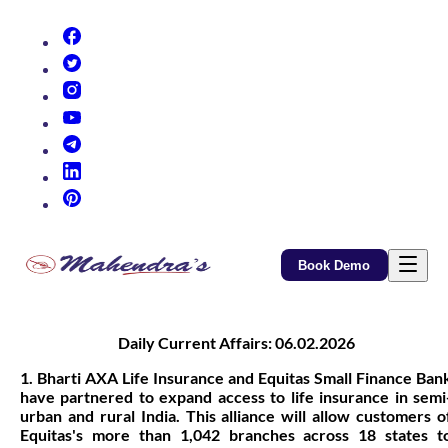
(opens in new tab)
(opens in new tab)
(opens in new tab)
(opens in new tab)
(opens in new tab)
(opens in new tab)
(opens in new tab)
Book Demo
Daily Current Affairs: 06.02.2026
1. Bharti AXA Life Insurance and Equitas Small Finance Ban
have partnered to expand access to life insurance in semi
urban and rural India. This alliance will allow customers o
Equitas's more than 1,042 branches across 18 states t