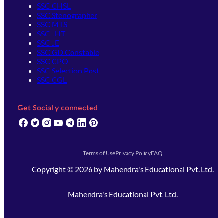
SSC CHSL
SSC Stenographer
SSC MTS
SSC JHT
SSC JE
SSC GD Constable
SSC CPO
SSC Selection Post
SSC CGL
Get Socially connected
(opens in new tab)
(opens in new tab)
(opens in new tab)
(opens in new tab)
(opens in new tab)
(opens in new tab)
(opens in new tab)
Terms of Use
Privacy Policy
FAQ
Copyright ©
2026
by
Mahendra's Educational Pvt. Ltd.
Mahendra's Educational Pvt. Ltd.