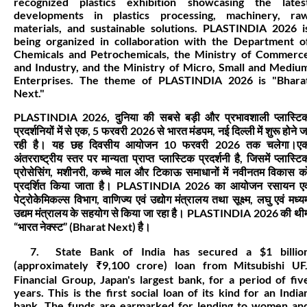
recognized plastics exhibition showcasing the lates
developments in plastics processing, machinery, ra
materials, and sustainable solutions. PLASTINDIA 2026 i
being organized in collaboration with the Department o
Chemicals and Petrochemicals, the Ministry of Commerc
and Industry, and the Ministry of Micro, Small and Mediu
Enterprises. The theme of PLASTINDIA 2026 is "Bhara
Next."
PLASTINDIA 2026, दुनिया की सबसे बड़ी और प्रभावशाली प्लास्टि
प्रदर्शनियों में से एक, 5 फरवरी 2026 से भारत मंडपम, नई दिल्ली में शुरू होने ज
रही है। यह छह दिवसीय आयोजन 10 फरवरी 2026 तक चलेगा।ए
अंतरराष्ट्रीय स्तर पर मान्यता प्राप्त प्लास्टिक प्रदर्शनी है, जिसमें प्लास्टि
प्रोसेसिंग, मशीनरी, कच्चे माल और टिकाऊ समाधानों में नवीनतम विकास क
प्रदर्शित किया जाता है। PLASTINDIA 2026 का आयोजन रसायन एव
पेट्रोकेमिकल्स विभाग, वाणिज्य एवं उद्योग मंत्रालय तथा सूक्ष्म, लघु एवं मध्य
उद्यम मंत्रालय के सहयोग से किया जा रहा है। PLASTINDIA 2026 की थी
“भारत नेक्स्ट” (Bharat Next) है।
7. State Bank of India has secured a $1 billio
(approximately ₹9,100 crore) loan from Mitsubishi UF
Financial Group, Japan's largest bank, for a period of fiv
years. This is the first social loan of its kind for an India
bank. The funds are earmarked for lending to women an