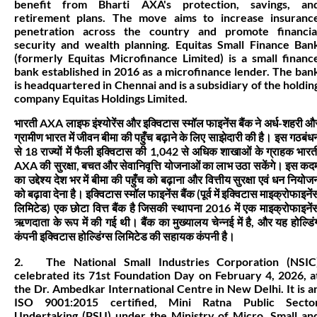
benefit from Bharti AXA's protection, savings, an
retirement plans. The move aims to increase insuranc
penetration across the country and promote financia
security and wealth planning. Equitas Small Finance Ban
(formerly Equitas Microfinance Limited) is a small financ
bank established in 2016 as a microfinance lender. The ban
is headquartered in Chennai and is a subsidiary of the holdin
company Equitas Holdings Limited.
भारती AXA लाइफ इंश्योरेंस और इक्विटास स्मॉल फाइनेंस बैंक ने अर्ध-शहरी औ
ग्रामीण भारत में जीवन बीमा की पहुँच बढ़ाने के लिए साझेदारी की है। इस गठबंध
से 18 राज्यों में फैली इक्विटास की 1,042 से अधिक शाखाओं के ग्राहक भारत
AXA की सुरक्षा, बचत और सेवानिवृत्ति योजनाओं का लाभ उठा सकेंगे। इस कद
का उद्देश्य देश भर में बीमा की पहुँच को बढ़ाना और वित्तीय सुरक्षा एवं धन नियोज
को बढ़ावा देना है। इक्विटास स्मॉल फाइनेंस बैंक (पूर्व में इक्विटास माइक्रोफाइनें
लिमिटेड) एक छोटा वित्त बैंक है जिसकी स्थापना 2016 में एक माइक्रोफाइनें
ऋणदाता के रूप में की गई थी। बैंक का मुख्यालय चेन्नई में है, और यह होल्डिं
कंपनी इक्विटास होल्डिंग्स लिमिटेड की सहायक कंपनी है।
2. The National Small Industries Corporation (NSIC
celebrated its 71st Foundation Day on February 4, 2026, a
the Dr. Ambedkar International Centre in New Delhi. It is a
ISO 9001:2015 certified, Mini Ratna Public Secto
Undertaking (PSU) under the Ministry of Micro, Small an