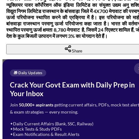
न्यूक्लियर पावर कॉर्पोरेशन ऑफ इंडिया लिमिटेड का संयुक्त उद्यम अनु शक्त
विद्युत निगम लिमिटेड राजस्थान के बांसवाड़ा जिले में 4X700 मेगावाट की परमाण
ऊर्जा परियोजना स्थापित करने की प्रक्रिया में है। इस परियोजना को माह
बांसवाड़ा राजस्थान परमाणु ऊर्जा परियोजना कहा जाता है। भारत की वर्तमा
स्थापित परमाणु ऊर्जा क्षमता 8,780 मेगावाट है, जिसमें 24 रिएक्टर शामिल हैं, ज
देश के कुल बिजली उत्पादन में लगभग 3% का योगदान देते हैं।
Share
Full Name
*
Enquire Now
🎁 Daily Updates
Email Address
*
Crack Your Govt Exam with Daily Prep in
Need Help with Your
Your Inbox
Phone Number
*
Preparation?
Join
50,000+ aspirants
getting current affairs, PDFs, mock test aler
Select Branch
*
Fill out the form and our team
& exam strategies — every morning.
will get in touch with you
Select a branch
soon.
Select Course
*
Daily Current Affairs (Bank, SSC, Railway)
✦
Mock Tests & Study PDFs
✦
Select a course
Exam Notifications & Result Alerts
✦
Remark