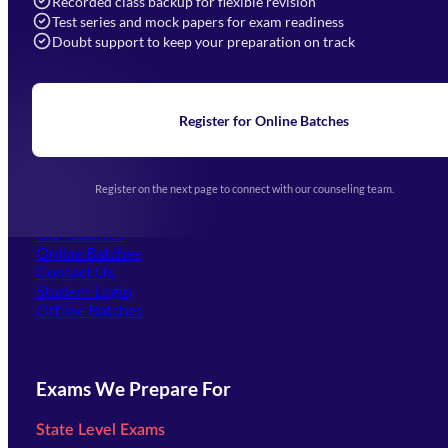
Recorded class backup for flexible revision
Navigation
Test series and mock papers for exam readiness
Doubt support to keep your preparation on track
Home
About Us
Blogs
News
Learning
Register for Online Batches
Exam Notifications
Upcoming Exams
Events & Awards Gallery
Register on the next page to connect with our counseling team.
(opens in new tab)
Careers
Offline Centers
Our Courses
Online Batches
Contact Us
(opens in new tab)
Student Login
Offline Batches
Exams We Prepare For
State Level Exams